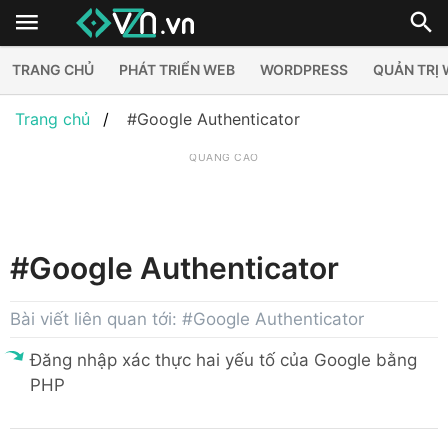
TRANG CHỦ
PHÁT TRIỂN WEB
WORDPRESS
QUẢN TRỊ
Trang chủ
#Google Authenticator
QUẢNG CÁO
#Google Authenticator
Bài viết liên quan tới: #Google Authenticator
Đăng nhập xác thực hai yếu tố của Google bằng
PHP