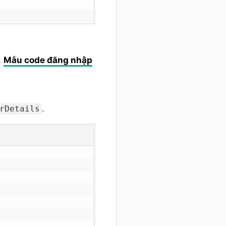
L
Mẫu code đăng nhập
.
rDetails