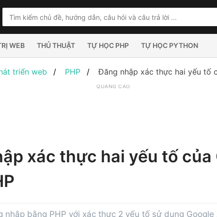
TRỊ WEB
THỦ THUẬT
TỰ HỌC PHP
TỰ HỌC PYTHON
hát triển web
PHP
Đăng nhập xác thực hai yếu tố
QUẢNG CÁO
ập xác thực hai yếu tố của
HP
 nhập bằng PHP với xác thực 2 yếu tố sử dụng Google 