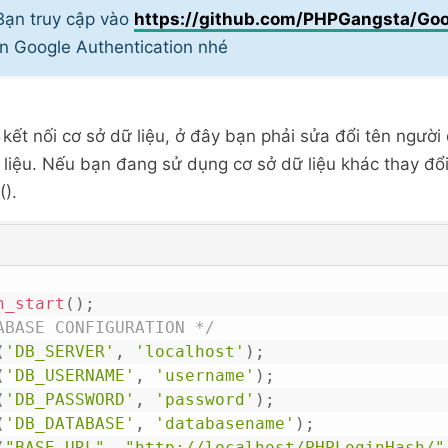
ạn truy cập vào
https://github.com/PHPGangsta/Goo
iện Google Authentication nhé
 kết nối cơ sở dữ liệu, ở đây bạn phải sửa đổi tên ngườ
ữ liệu. Nếu bạn đang sử dụng cơ sở dữ liệu khác thay đổi g
().
n_start
(
)
;
ABASE CONFIGURATION */
(
'DB_SERVER'
,
'localhost'
)
;
(
'DB_USERNAME'
,
'username'
)
;
(
'DB_PASSWORD'
,
'password'
)
;
(
'DB_DATABASE'
,
'databasename'
)
;
(
"BASE_URL"
,
"http://localhost/PHPLoginHash/"