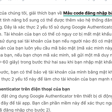
của chúng tôi, giải thích bạn về
Mẫu code đăng nhập bằ
ột tính năng bổ sung có thể được thêm vào hệ thống đă
. Đây là xác thực 2 yếu tố sử dụng Google Authenticat
e. Tài khoản của bạn có thể có nguy cơ bị mất mật khẩu
 sử dụng sai tài khoản của bạn nếu người nào đó có mậ
oản của bạn luôn yêu cầu mã bảo mật (mã xác minh này 
ủa bạn, nếu bạn chọn mã xác minh, sẽ gửi một mã duy 
-60 giây) trong bước thứ hai sau khi bạn nhập mật khẩ
bước, bạn có thể bảo vệ tài khoản của mình bằng mật kh
thực 2 yếu tố này để làm cho tài khoản của bạn mạnh 
enticator trên điện thoại của bạn
 đặt ứng dụng Google Authenticator trên thiết bị di độn
 đây để tải app. Bạn cần phần mềm này để xác thực ng
ã đăng nhập cho bước 2).