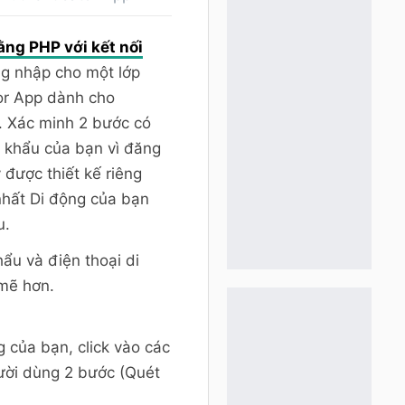
ng PHP với kết nối
ng nhập cho một lớp
or App dành cho
. Xác minh 2 bước có
t khẩu của bạn vì đăng
được thiết kế riêng
nhất Di động của bạn
u.
ẩu và điện thoại di
mẽ hơn.
g của bạn, click vào các
ười dùng 2 bước (Quét