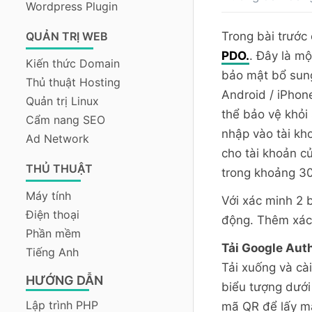
Wordpress Plugin
QUẢN TRỊ WEB
Trong bài trước 
PDO.
. Đây là m
Kiến thức Domain
bảo mật bổ sung
Thủ thuật Hosting
Android / iPhon
Quản trị Linux
thể bảo vệ khỏi
Cẩm nang SEO
nhập vào tài kh
Ad Network
cho tài khoản c
THỦ THUẬT
trong khoảng 30
Máy tính
Với xác minh 2 
Điện thoại
động. Thêm xác 
Phần mềm
Tải Google Auth
Tiếng Anh
Tải xuống và cài
HƯỚNG DẪN
biểu tượng dưới
Lập trình PHP
mã QR để lấy m