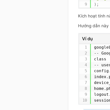
)
;
Kích hoạt tính 
Hướng dẫn này c
Ví dụ
googleL
-- Goo
class

-- use
config
index.
device
home.p
logout
sessio