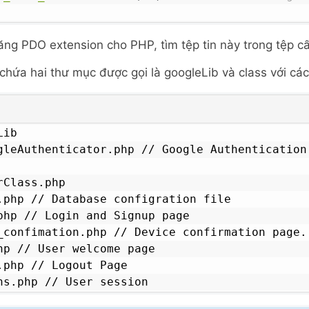
năng PDO extension cho PHP, tìm tệp tin này trong tệp c
hứa hai thư mục được gọi là googleLib và class với các
ib

gleAuthenticator.php // Google Authentication 
rClass.php

.php // Database configration file

php // Login and Signup page

_confimation.php // Device confirmation page.

hp // User welcome page

.php // Logout Page

ns.php // User session