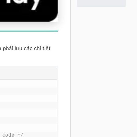
phải lưu các chi tiết
 code */