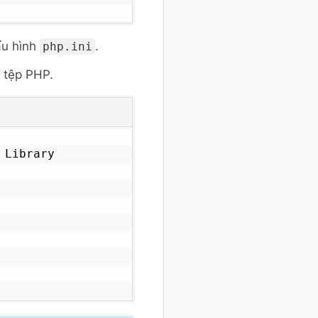
ấu hình
.
php.ini
 tệp PHP.
Library
