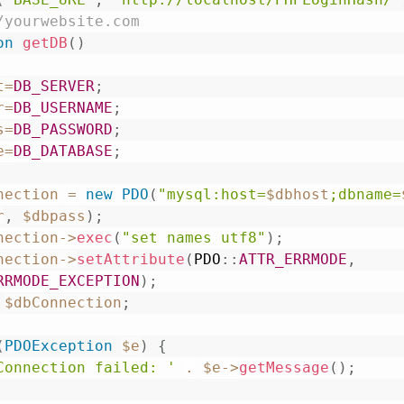
/yourwebsite.com
on
getDB
(
)
t
=
DB_SERVER
;
r
=
DB_USERNAME
;
s
=
DB_PASSWORD
;
e
=
DB_DATABASE
;
nection
=
new
PDO
(
"mysql:host=
$dbhost
;dbname=
r
,
$dbpass
)
;
nection
->
exec
(
"set names utf8"
)
;
nection
->
setAttribute
(
PDO
::
ATTR_ERRMODE
,
RRMODE_EXCEPTION
)
;
$dbConnection
;
(
PDOException
$e
)
{
Connection failed: '
.
$e
->
getMessage
(
)
;