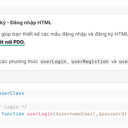
 ký - Đăng nhập HTML
ẽ giúp bạn thiết kế các mẫu đăng nhập và đăng ký HTM
ết nối PDO.
.
 các phương thức
,
và
userLogin
userRegistion
use
userClass
r Login */
function
userLogin
(
$usernameEmail
,
$password
)