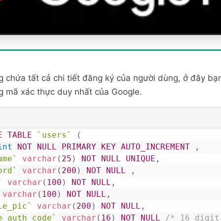
chứa tất cả chi tiết đăng ký của người dùng, ở đây bạn 
g mã xác thực duy nhất của Google.
E
TABLE
`users`
(
int
NOT
NULL
PRIMARY
KEY
AUTO_INCREMENT
,
ame`
varchar
(
25
)
NOT
NULL
UNIQUE
,
ord`
varchar
(
200
)
NOT
NULL
,
`
varchar
(
100
)
NOT
NULL
,
varchar
(
100
)
NOT
NULL
,
le_pic`
varchar
(
200
)
NOT
NULL
,
e_auth_code`
varchar
(
16
)
NOT
NULL
/* 16 digit