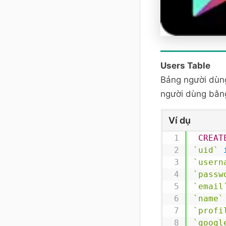
Users Table
Bảng người dùng 
người dùng bằn
Ví dụ
CREAT
`uid`
`usern
`passw
`email
`name`
`profi
`googl