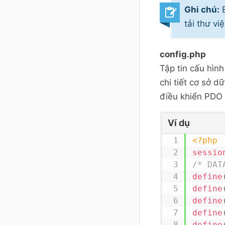
Ghi chú:
B
tải thư v
config.php
Tập tin cấu hình
chi tiết cơ sở d
điều khiển PDO 
Ví dụ
<?php
sessio
/* DAT
define
define
define
define
define