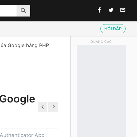
HỎI ĐÁP
QUẢNG CÁO
 của Google bằng PHP
 Google
Authenticator App