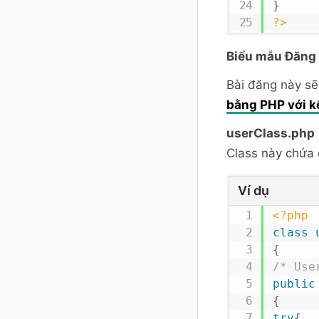
}
?>
Biểu mẫu Đăng
Bài đăng này s
bằng PHP với k
userClass.php
Class này chứa
Ví dụ
<?php
class
{
/* Use
public
{
try
{