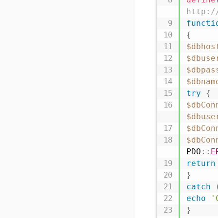
http:/
functi
{
$dbhos
$dbuse
$dbpas
$dbnam
try
{
$dbCon
$dbuse
$dbCon
$dbCon
PDO
::
E
return
}
catch
echo
'
}