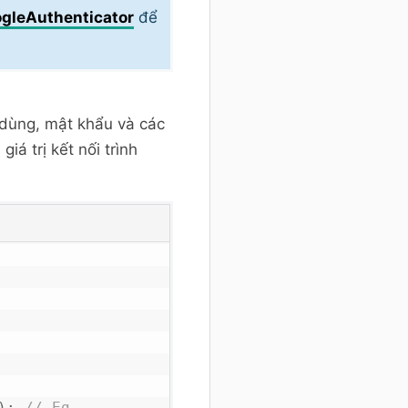
gleAuthenticator
để
i dùng, mật khẩu và các
iá trị kết nối trình
)
;
// Eg. 