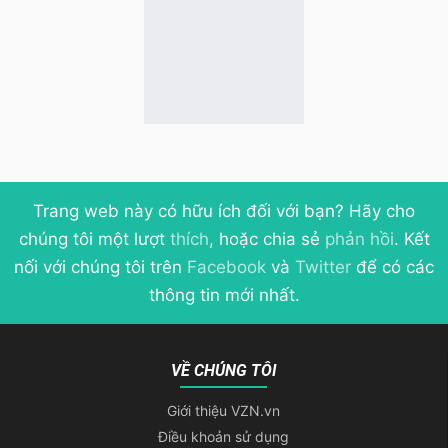
Trang web này có hữu ích đối với bạn? Hãy cho
chúng tôi một lượt
thích
, hoặc chia sẻ
phản hồi
. Kết
nối với chúng tôi trên
Facebook
và
Twitter
để có các
thông tin mới nhất.
VỀ CHÚNG TÔI
Giới thiệu VZN.vn
Điều khoản sử dụng