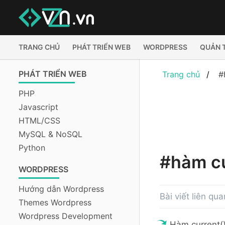
TRANG CHỦ
PHÁT TRIỂN WEB
WORDPRESS
QUẢN 
PHÁT TRIỂN WEB
Trang chủ
#
PHP
Javascript
HTML/CSS
MySQL & NoSQL
Python
#hàm cu
WORDPRESS
Hướng dẫn Wordpress
Bài viết liên qu
Themes Wordpress
Wordpress Development
Hàm current(