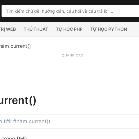
TRỊ WEB
THỦ THUẬT
TỰ HỌC PHP
TỰ HỌC PYTHON
hàm current()
QUẢNG CÁO
rrent()
an tới: #hàm current()
) trong PHP