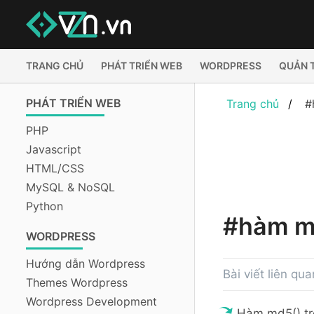
TRANG CHỦ
PHÁT TRIỂN WEB
WORDPRESS
QUẢN 
PHÁT TRIỂN WEB
Trang chủ
#
PHP
Javascript
HTML/CSS
MySQL & NoSQL
Python
#hàm m
WORDPRESS
Hướng dẫn Wordpress
Bài viết liên qu
Themes Wordpress
Wordpress Development
Hàm md5() t