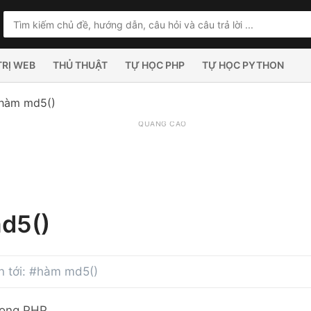
TRỊ WEB
THỦ THUẬT
TỰ HỌC PHP
TỰ HỌC PYTHON
hàm md5()
QUẢNG CÁO
d5()
an tới: #hàm md5()
rong PHP