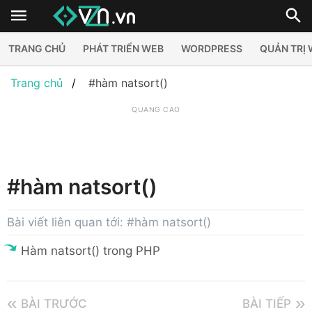
TRANG CHỦ
PHÁT TRIỂN WEB
WORDPRESS
QUẢN TRỊ
Trang chủ
#hàm natsort()
QUẢNG CÁO
#hàm natsort()
Bài viết liên quan tới: #hàm natsort()
Hàm natsort() trong PHP
BÀI TRƯỚC
BÀI TIẾP