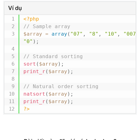
Ví dụ
<?php
// Sample array
$array
=
array
(
"07"
,
"8"
,
"10"
,
"007"
"0"
)
;
// Standard sorting
sort
(
$array
)
;
print_r
(
$array
)
;
// Natural order sorting
natsort
(
$array
)
;
print_r
(
$array
)
;
?>