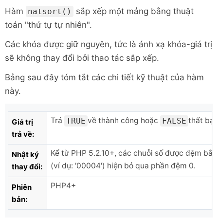
Hàm
sắp xếp một mảng bằng thuật
natsort()
toán "thứ tự tự nhiên".
Các khóa được giữ nguyên, tức là ánh xạ khóa-giá trị
sẽ không thay đổi bởi thao tác sắp xếp.
Bảng sau đây tóm tắt các chi tiết kỹ thuật của hàm
này.
Trả
về thành công hoặc
thất bại.
TRUE
FALSE
Giá trị
trả về:
Kể từ PHP 5.2.10+, các chuỗi số được đệm bằn
Nhật ký
(ví dụ: '00004') hiện bỏ qua phần đệm 0.
thay đổi:
PHP4+
Phiên
bản: