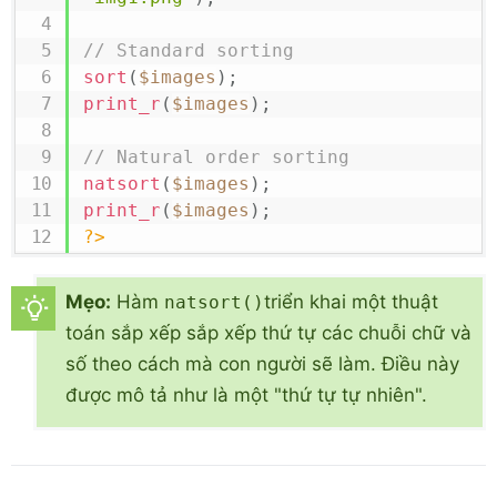
// Standard sorting
sort
(
$images
)
;
print_r
(
$images
)
;
// Natural order sorting
natsort
(
$images
)
;
print_r
(
$images
)
;
?>
Mẹo:
Hàm
triển khai một thuật
natsort()
toán sắp xếp sắp xếp thứ tự các chuỗi chữ và
số theo cách mà con người sẽ làm. Điều này
được mô tả như là một "thứ tự tự nhiên".