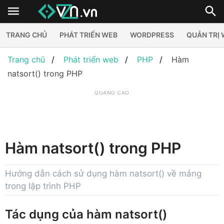
TRANG CHỦ
PHÁT TRIỂN WEB
WORDPRESS
QUẢN TRỊ
Trang chủ
Phát triển web
PHP
Hàm
natsort() trong PHP
QUẢNG CÁO
Hàm natsort() trong PHP
Hướng dẫn cách sử dụng hàm natsort() về mảng
trong lập trình PHP
Tác dụng của hàm natsort()