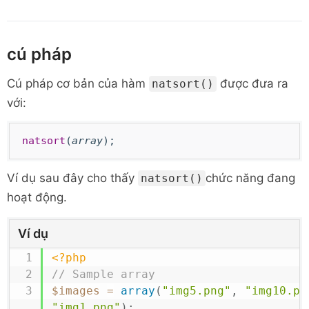
cú pháp
Cú pháp cơ bản của
hàm
được đưa ra
natsort()
với:
natsort
(
array
);
Ví dụ sau đây cho thấy
chức năng đang
natsort()
hoạt động.
Ví dụ
<?php
// Sample array
$images
=
array
(
"img5.png"
,
"img10.pn
"img1.png"
)
;