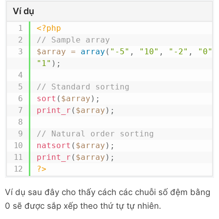
Ví dụ
<?php
// Sample array
$array
=
array
(
"-5"
,
"10"
,
"-2"
,
"0"
,
"1"
)
;
// Standard sorting
sort
(
$array
)
;
print_r
(
$array
)
;
// Natural order sorting
natsort
(
$array
)
;
print_r
(
$array
)
;
?>
Ví dụ sau đây cho thấy cách các chuỗi số đệm bằng
0 sẽ được sắp xếp theo thứ tự tự nhiên.