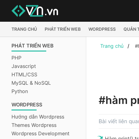
TRANG CHỦ
PHÁT TRIỂN WEB
WORDPRESS
QUẢN 
PHÁT TRIỂN WEB
Trang chủ
#
PHP
Javascript
HTML/CSS
MySQL & NoSQL
Python
#hàm pr
WORDPRESS
Hướng dẫn Wordpress
Bài viết liên qua
Themes Wordpress
Wordpress Development
Hàm print() 