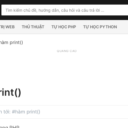
TRỊ WEB
THỦ THUẬT
TỰ HỌC PHP
TỰ HỌC PYTHON
hàm print()
QUẢNG CÁO
int()
n tới: #hàm print()
trong PHP