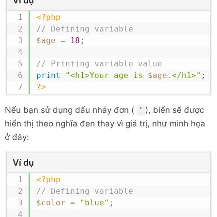
Ví dụ
<?php
// Defining variable
$age
=
18
;
// Printing variable value
print
"<h1>Your age is 
$age
.</h1>"
;
?>
Nếu bạn sử dụng dấu nháy đơn (
), biến sẽ được
'
hiển thị theo nghĩa đen thay vì giá trị, như minh họa
ở đây:
Ví dụ
<?php
// Defining variable
$color
=
"blue"
;