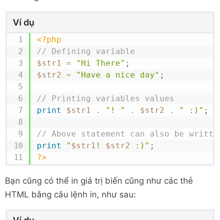
Ví dụ
<?php
// Defining variable
$str1
=
"Hi There"
;
$str2
=
"Have a nice day"
;
// Printing variables values
print
$str1
.
"! "
.
$str2
.
" :)"
;
// Above statement can also be writte
print
"
$str1
! 
$str2
 :)"
;
?>
Bạn cũng có thể in giá trị biến cũng như các thẻ
HTML bằng câu lệnh in, như sau: