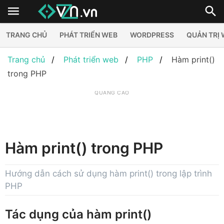
TRANG CHỦ
PHÁT TRIỂN WEB
WORDPRESS
QUẢN TRỊ
Trang chủ
Phát triển web
PHP
Hàm print()
trong PHP
QUẢNG CÁO
Hàm print() trong PHP
Hướng dẫn cách sử dụng hàm print() trong lập trình
PHP
Tác dụng của hàm print()