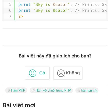
print
"Sky is 
$color
"
;
// Prints: Sky
print
'Sky is $color'
;
// Prints: Sky
?>
Bài viết này đã giúp ích cho bạn?
Có
Không
Hàm PHP
Hàm về chuỗi trong PHP
hàm print()
Bài viết mới