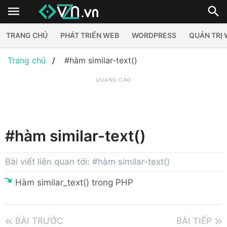
TRANG CHỦ
PHÁT TRIỂN WEB
WORDPRESS
QUẢN TRỊ
Trang chủ
#hàm similar-text()
QUẢNG CÁO
#hàm similar-text()
Bài viết liên quan tới: #hàm similar-text()
Hàm similar_text() trong PHP
BÀI TRƯỚC
BÀI TIẾP