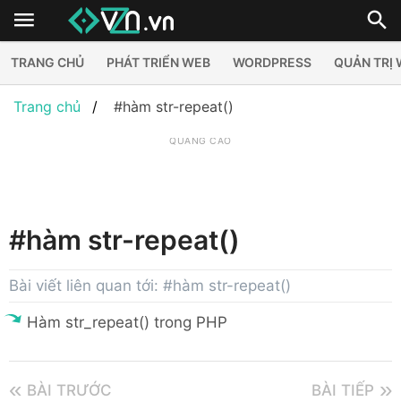
TRANG CHỦ
PHÁT TRIỂN WEB
WORDPRESS
QUẢN TRỊ
Trang chủ
#hàm str-repeat()
QUẢNG CÁO
#hàm str-repeat()
Bài viết liên quan tới: #hàm str-repeat()
Hàm str_repeat() trong PHP
BÀI TRƯỚC
BÀI TIẾP