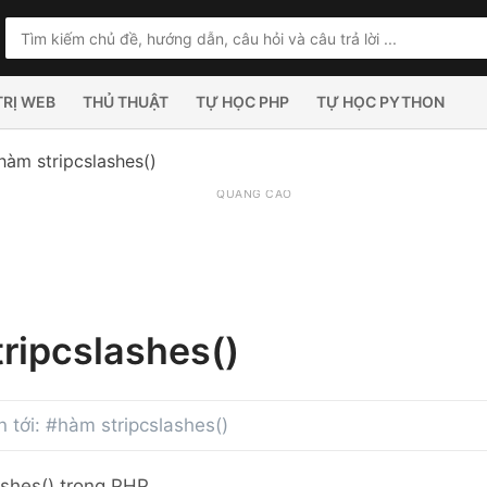
TRỊ WEB
THỦ THUẬT
TỰ HỌC PHP
TỰ HỌC PYTHON
hàm stripcslashes()
QUẢNG CÁO
ripcslashes()
an tới: #hàm stripcslashes()
ashes() trong PHP