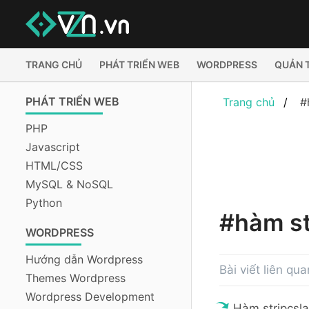
TRANG CHỦ
PHÁT TRIỂN WEB
WORDPRESS
QUẢN 
PHÁT TRIỂN WEB
Trang chủ
#
PHP
Javascript
HTML/CSS
MySQL & NoSQL
Python
#hàm st
WORDPRESS
Hướng dẫn Wordpress
Bài viết liên qu
Themes Wordpress
Wordpress Development
Hàm stripcsl