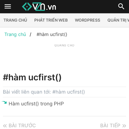
TRANG CHỦ
PHÁT TRIỂN WEB
WORDPRESS
QUẢN TRỊ
Trang chủ
#hàm ucfirst()
QUẢNG CÁO
#hàm ucfirst()
Bài viết liên quan tới: #hàm ucfirst()
Hàm ucfirst() trong PHP
BÀI TRƯỚC
BÀI TIẾP