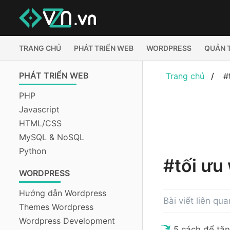
TRANG CHỦ
PHÁT TRIỂN WEB
WORDPRESS
QUẢN 
PHÁT TRIỂN WEB
Trang chủ
#
PHP
Javascript
HTML/CSS
MySQL & NoSQL
Python
#tối ưu
WORDPRESS
Hướng dẫn Wordpress
Bài viết liên qua
Themes Wordpress
Wordpress Development
5 cách để tă