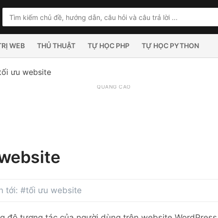
TRỊ WEB
THỦ THUẬT
TỰ HỌC PHP
TỰ HỌC PYTHON
tối ưu website
QUẢNG CÁO
 website
n tới: #tối ưu website
ng độ tương tác của người dùng trên website WordPress