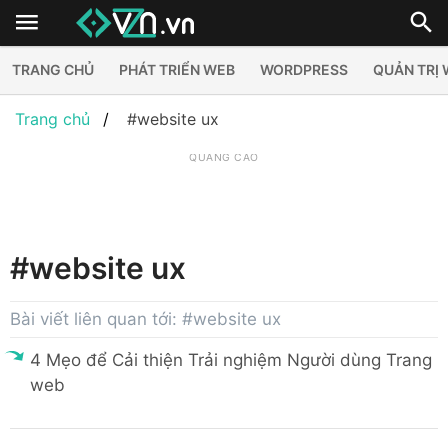
TRANG CHỦ
PHÁT TRIỂN WEB
WORDPRESS
QUẢN TRỊ
Trang chủ
#website ux
QUẢNG CÁO
#website ux
Bài viết liên quan tới: #website ux
4 Mẹo để Cải thiện Trải nghiệm Người dùng Trang
web