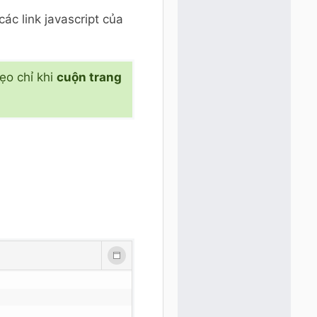
ác link javascript của
ẹo chỉ khi
cuộn trang