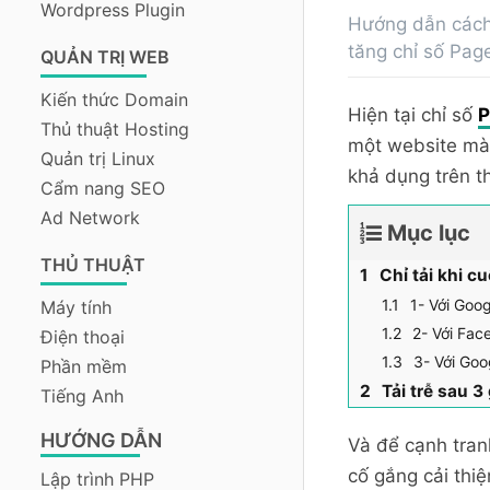
Wordpress Plugin
Hướng dẫn cách
tăng chỉ số Pag
QUẢN TRỊ WEB
Kiến thức Domain
Hiện tại chỉ số
P
Thủ thuật Hosting
một website mà 
Quản trị Linux
khả dụng trên th
Cẩm nang SEO
Ad Network
Mục lục
THỦ THUẬT
Chỉ tải khi cu
1- Với Goog
Máy tính
2- Với Fac
Điện thoại
3- Với Goo
Phần mềm
Tải trễ sau 3
Tiếng Anh
HƯỚNG DẪN
Và để cạnh tran
cố gắng cải thiệ
Lập trình PHP