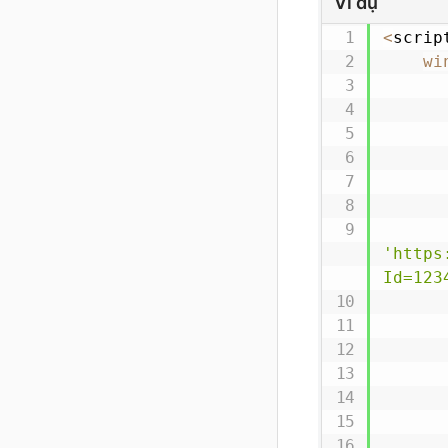
Ví dụ
<
scrip
}
)
wi
<
/
scri
'https
Id=123