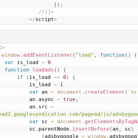
}
)
;
//]]>
<
/
script
>
t
>
window
.
addEventListener
(
"load"
,
function
(
)
{
var
 is_load 
=
0
function
loadads
(
)
{
if
(
is_load 
==
0
)
{
                is_load 
=
1
var
 an 
=
document
.
createElement
(
'sc
                an
.
async
=
true
;
                an
.
src
=
ead2.googlesyndication.com/pagead/js/adsbygoo
var
 sc 
=
document
.
getElementsByTagN
                sc
.
parentNode
.
insertBefore
(
an
,
 sc
)
(
adsbygoogle 
=
window
.
adsbygoog