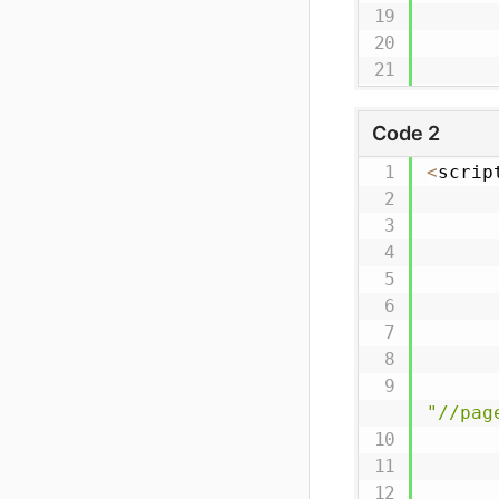
Code 2
<
scrip
"//pag