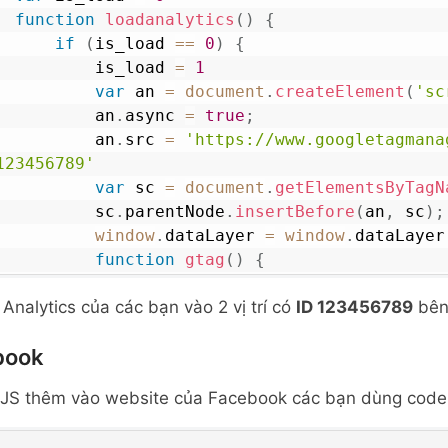
function
loadanalytics
(
)
{
if
(
is_load 
==
0
)
{
                is_load 
=
1
var
 an 
=
document
.
createElement
(
'sc
                an
.
async
=
true
;
                an
.
src
=
'https://www.googletagmana
123456789'
var
 sc 
=
document
.
getElementsByTagN
                sc
.
parentNode
.
insertBefore
(
an
,
 sc
)
;
window
.
dataLayer
=
window
.
dataLayer
function
gtag
(
)
{
                    dataLayer
.
push
(
arguments
)
;
Analytics của các bạn vào 2 vị trí có
ID 123456789
bên 
}
gtag
(
'js'
,
new
Date
(
)
)
;
book
gtag
(
'config'
,
'UA-123456789'
)
;
}
ã JS thêm vào website của Facebook các bạn dùng code
}
window
.
addEventListener
(
'scroll'
,
function
(