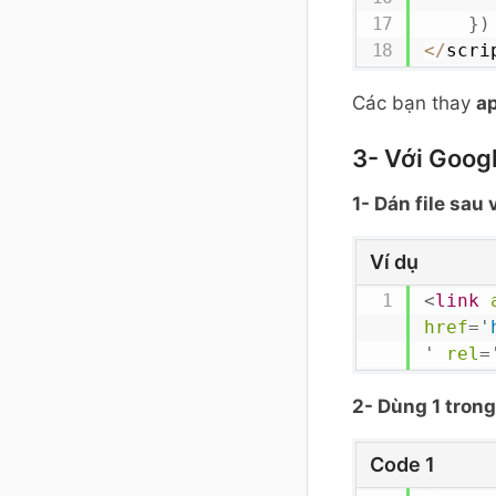
}
)
<
/
scri
Các bạn thay
a
3- Với Goog
1- Dán file sau 
Ví dụ
<
link
href
=
'
'
rel
=
2- Dùng 1 tron
Code 1