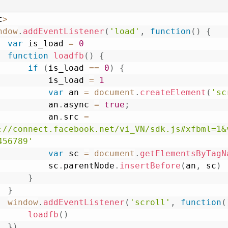
loadanalytics
(
)
}
)
t
>
ndow
.
addEventListener
(
'load'
,
function
(
)
{
pt
>
var
 is_load 
=
0
function
loadfb
(
)
{
if
(
is_load 
==
0
)
{
                is_load 
=
1
var
 an 
=
document
.
createElement
(
'sc
                an
.
async
=
true
;
                an
.
src
=
://connect.facebook.net/vi_VN/sdk.js#xfbml=1&
456789'
var
 sc 
=
document
.
getElementsByTagN
                sc
.
parentNode
.
insertBefore
(
an
,
 sc
)
}
}
window
.
addEventListener
(
'scroll'
,
function
(
loadfb
(
)
}
)