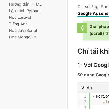
Hướng dẫn HTML
Chỉ số PageSpeed
Lập trình Python
Google Adsens
Học Laravel
Tiếng Anh
Giải pháp
Học JavaScript
(scroll)
th
Học MongoDB
Chỉ tải kh
1- Với Googl
Sử dụng Googl
Ví dụ
<
scrip
wi