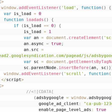
t
>
window
.
addEventListener
(
'load'
,
function
(
)
{
var
 is_load 
=
0
function
loadads
(
)
{
if
(
is_load 
==
0
)
{
                is_load 
=
1
var
 an 
=
document
.
createElement
(
'sc
                an
.
async
=
true
;
                an
.
src
=
ead2.googlesyndication.com/pagead/js/adsbygoo
var
 sc 
=
document
.
getElementsByTagN
                sc
.
parentNode
.
insertBefore
(
an
,
 sc
)
}
window
.
addEventListener
(
'scroll'
,
function
(
<
/
script
>
t
>
//<![CDATA[
(
adsbygoogle 
=
window
.
adsbygoog
                      google_ad_client
:
"ca-pub-123
                      enable_page_level_ads
:
true