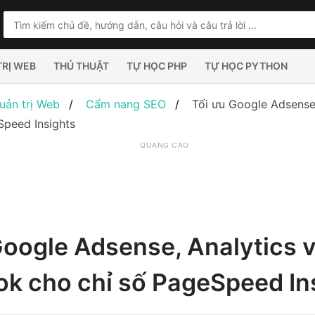
TRỊ WEB
THỦ THUẬT
TỰ HỌC PHP
TỰ HỌC PYTHON
uản trị Web
Cẩm nang SEO
Tối ưu Google Adsense
Speed Insights
QUẢNG CÁO
Google Adsense, Analytics 
k cho chỉ số PageSpeed In