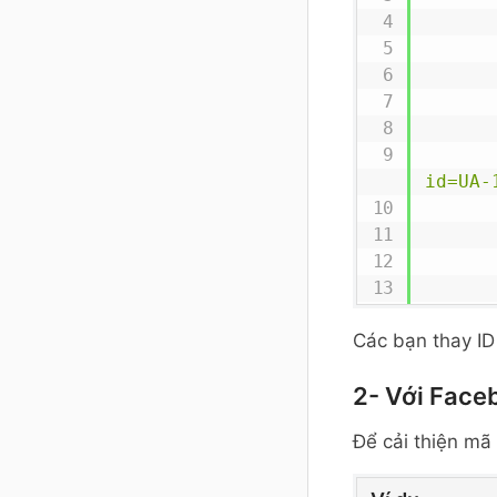
id=UA-
Các bạn thay ID 
2- Với Face
Để cải thiện m