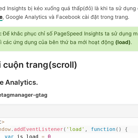
 Insights bị kéo xuống quá thấp(đỏ) là khi ta sử dụng c
e
, Google Analytics và Facebook cài đặt trong trang.
:
Để khắc phục chỉ số PageSpeed Insights ta sử dụng m
ì các ứng dụng của bên thứ ba mới hoạt động
(load)
.
i cuộn trang(scroll)
e Analytics.
etagmanager-gtag
t
>
ndow
.
addEventListener
(
'load'
,
function
(
)
{
var
 is_load 
=
0