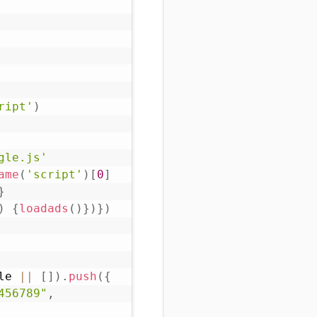
ript'
)
gle.js'
ame
(
'script'
)
[
0
]
}
)
{
loadads
(
)
}
)
}
)
le
||
[
]
)
.
push
(
{
456789"
,