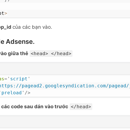
pt
>
pp_id
của các bạn vào.
le Adsense.
vào giữa thẻ
<head> </head>
as
=
'
script
'
https://pagead2.googlesyndication.com/pagead/
'
preload
'
/>
g các code sau dán vào trước
</head>