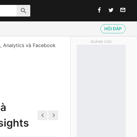
HỎI ĐÁP
QUẢNG CÁO
, Analytics và Facebook
và
sights