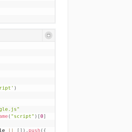
ript'
)
gle.js"
ame
(
"script"
)
[
0
]
le
||
[
]
)
.
push
(
{