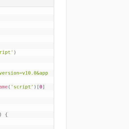
ript'
)
version=v10.0&app
ame
(
'script'
)
[
0
]
)
{