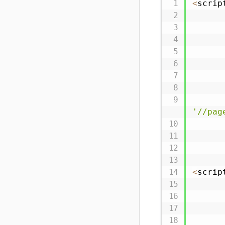
<
scrip
'//pag
<
scrip