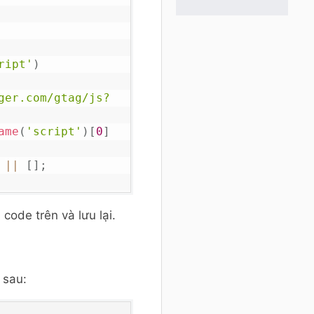
ript'
)
ger.com/gtag/js?
ame
(
'script'
)
[
0
]
||
[
]
;
code trên và lưu lại.
 sau:
)
{