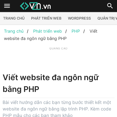
TRANG CHỦ
PHÁT TRIỂN WEB
WORDPRESS
QUẢN TRỊ
Trang chủ
Phát triển web
PHP
Viết
website đa ngôn ngữ bằng PHP
QUẢNG CÁO
Viết website đa ngôn ngữ
bằng PHP
Bài viết hướng dẫn các bạn từng bước thiết kết một
website đa ngôn ngữ bằng lập trình PHP. Kèm code
PHP mẫu cho các bạn tham khảo