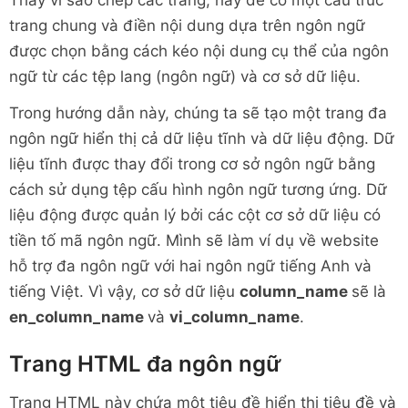
Thay vì sao chép các trang, hãy để có một cấu trúc
trang chung và điền nội dung dựa trên ngôn ngữ
được chọn bằng cách kéo nội dung cụ thể của ngôn
ngữ từ các tệp lang (ngôn ngữ) và cơ sở dữ liệu.
Trong hướng dẫn này, chúng ta sẽ tạo một trang đa
ngôn ngữ hiển thị cả dữ liệu tĩnh và dữ liệu động. Dữ
liệu tĩnh được thay đổi trong cơ sở ngôn ngữ bằng
cách sử dụng tệp cấu hình ngôn ngữ tương ứng. Dữ
liệu động được quản lý bởi các cột cơ sở dữ liệu có
tiền tố mã ngôn ngữ. Mình sẽ làm ví dụ về website
hỗ trợ đa ngôn ngữ với hai ngôn ngữ tiếng Anh và
tiếng Việt. Vì vậy, cơ sở dữ liệu
column_name
sẽ là
en_column_name
và
vi_column_name
.
Trang HTML đa ngôn ngữ
Trang HTML này chứa một tiêu đề hiển thị tiêu đề và