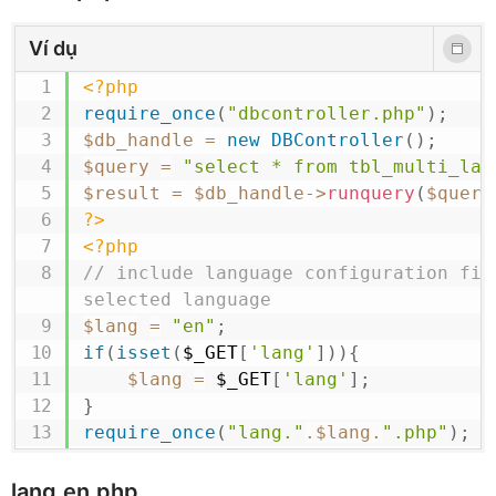
function
runQuery
(
$query
)
{
$result
=
mysqli_query
(
$this
-
Ví dụ
while
(
$row
=
mysqli_fetch_assoc
<?php
$resultset
[
]
=
$row
;
require_once
(
"dbcontroller.php"
)
;
}
$db_handle
=
new
DBController
(
)
;
if
(
!
empty
(
$resultset
)
)
$query
=
"select * from tbl_multi_lan
return
$resultset
;
$result
=
$db_handle
->
runquery
(
$query
}
?>
}
<?php
?>
// include language configuration file
selected language
$lang
=
"en"
;
if
(
isset
(
$_GET
[
'lang'
]
)
)
{
$lang
=
$_GET
[
'lang'
]
;
}
require_once
(
"lang."
.
$lang
.
".php"
)
;
?>
<
html
>
lang.en.php