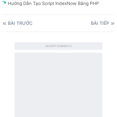
text-align
:
center
;
Hướng Dẫn Tạo Script IndexNow Bằng PHP
padding
:
30
px
;
}
</
style
>
BÀI TRƯỚC
BÀI TIẾP
</
head
>
<
body
>
<
div
class
=
"
language-header
"
>
<
div
class
=
"
demo-page-title
"
>
<?ph
ADVERTISEMENTS
$language
[
"LIST_TITLE"
]
;
?>
</
div
>
<
div
class
=
"
language-link
"
>
<
a
class
=
"
language-link-item
"
href
=
"
index.php?lang=en
"
<?php
if
(
$la
style
=
"
color
:
#ff9900
;
"
<?php
}
?>
>
Eng
<
a
class
=
"
language-link-item
"
href
=
"
index.php?lang=de
"
<?php
if
(
$l
style
=
"
color
:
#ff9900
;
"
<?php
}
?>
>
Deu
</
div
>
</
div
>
<?php