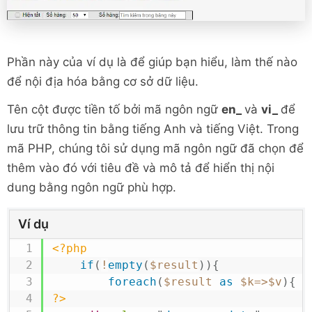
Phần này của ví dụ là để giúp bạn hiểu, làm thế nào
để nội địa hóa bằng cơ sở dữ liệu.
Tên cột được tiền tố bởi mã ngôn ngữ
en_
và
vi_
để
lưu trữ thông tin bằng tiếng Anh và tiếng Việt. Trong
mã PHP, chúng tôi sử dụng mã ngôn ngữ đã chọn để
thêm vào đó với tiêu đề và mô tả để hiển thị nội
dung bằng ngôn ngữ phù hợp.
Ví dụ
<?php
if
(
!
empty
(
$result
)
)
{
foreach
(
$result
as
$k
=>
$v
)
{
?>