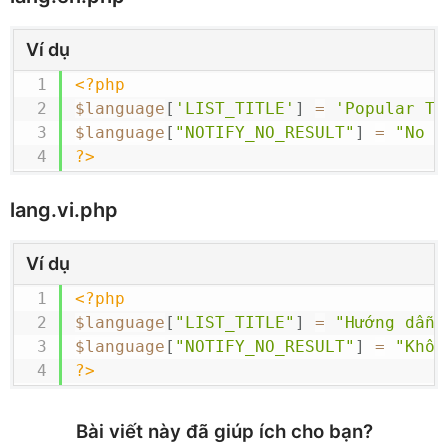
<
head
>
<
title
>
Translator
</
title
>
Ví dụ
<
style
>
<?php
body
{
$language
[
'LIST_TITLE'
]
=
'Popular Tu
font-family
:
 calibri
;
$language
[
"NOTIFY_NO_RESULT"
]
=
"No R
width
:
550
px
;
?>
}
.language-header
{
height
:
50
px
;
lang.vi.php
border-bottom
:
#3d6371
2
px
 solid
;
}
Ví dụ
.demo-page-title
{
<?php
float
:
 left
;
$language
[
"LIST_TITLE"
]
=
"Hướng dẫn 
padding
:
10
px
;
$language
[
"NOTIFY_NO_RESULT"
]
=
"Khôn
color
:
#3d6371
;
?>
font-size
:
1.5
em
;
}
.language-link
{
Bài viết này đã giúp ích cho bạn?
text-align
:
right
;