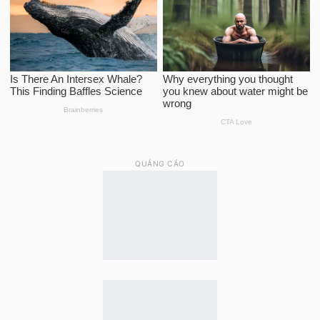
</
body
>
</
html
>
QUẢNG CÁO