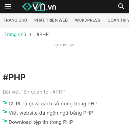
TRANG CHỦ
PHÁT TRIỂN WEB
WORDPRESS
QUẢN TRỊ
Trang chủ
#PHP
QUẢNG CÁO
#PHP
Bài viết liên quan tới: #PHP
CURL là gì và cách sử dụng trong PHP
Viết website đa ngôn ngữ bằng PHP
Download tệp tin trong PHP