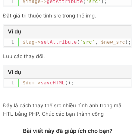
$image
->
getAttribute
(
'src'
)
;
Đặt giá trị thuộc tính src trong thẻ img.
Ví dụ
$tag
->
setAttribute
(
'src'
,
$new_src
)
;
Lưu các thay đổi.
Ví dụ
$dom
->
saveHTML
(
)
;
Đây là cách thay thế src nhiều hình ảnh trong mã
HTL bằng PHP. Chúc các bạn thành công
Bài viết này đã giúp ích cho bạn?