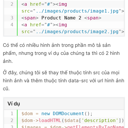
<
a
href
=
"
#
"
>
<
img
src
=
"
../images/products/image1.jpg
"
>
<
<
span
>
 Product Name 2 
<
span
>
<
a
href
=
"
#
"
>
<
img
src
=
"
../images/products/image2.jpg
"
>
<
Có thể có nhiều hình ảnh trong phần mô tả sản
phẩm, nhưng trong ví dụ của chúng ta thì có 2 hình
ảnh.
Ở đây, chúng tôi sẽ thay thế thuộc tính src của mọi
hình ảnh và thêm thuộc tính data-src với url hình ảnh
cũ.
Ví dụ
$dom
=
new
DOMDocument
(
)
;
$dom
->
loadHTML
(
$data
[
'description'
]
)
;
$images
=
$dom
->
getElementsByTagName
(