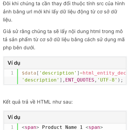
Đôi khi chúng ta cần thay đổi thuộc tính src của hình
ảnh bằng url mới khi lấy dữ liệu động từ cơ sở dữ
liệu.
Giả sử rằng chúng ta sẽ lấy nội dung html trong mô
tả sản phẩm từ cơ sở dữ liệu bằng cách sử dụng mã
php bên dưới.
Ví dụ
$data
[
'description'
]
=
html_entity_deco
'description'
]
,
ENT_QUOTES
,
'UTF-8'
)
;
Kết quả trả về HTML như sau:
Ví dụ
<
span
>
 Product Name 1 
<
span
>