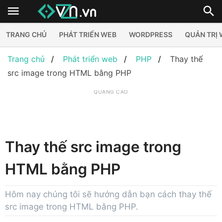
TRANG CHỦ
PHÁT TRIỂN WEB
WORDPRESS
QUẢN TRỊ
Trang chủ
Phát triển web
PHP
Thay thế
src image trong HTML bằng PHP
QUẢNG CÁO
Thay thế src image trong
HTML bằng PHP
Hôm nay chúng tôi sẽ hướng dẫn bạn cách thay thế
src image trong HTML bằng PHP.