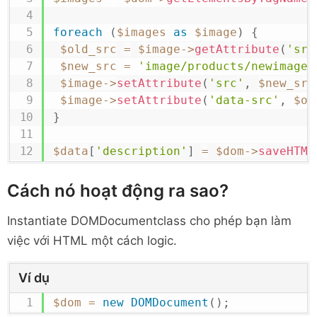
foreach
(
$images
as
$image
)
{
$old_src
=
$image
->
getAttribute
(
'src
$new_src
=
'image/products/newimage.
$image
->
setAttribute
(
'src'
,
$new_src
$image
->
setAttribute
(
'data-src'
,
$ol
}
$data
[
'description'
]
=
$dom
->
saveHTML
Cách nó hoạt động ra sao?
Instantiate DOMDocumentclass cho phép bạn làm
việc với HTML một cách logic.
Ví dụ
$dom
=
new
DOMDocument
(
)
;