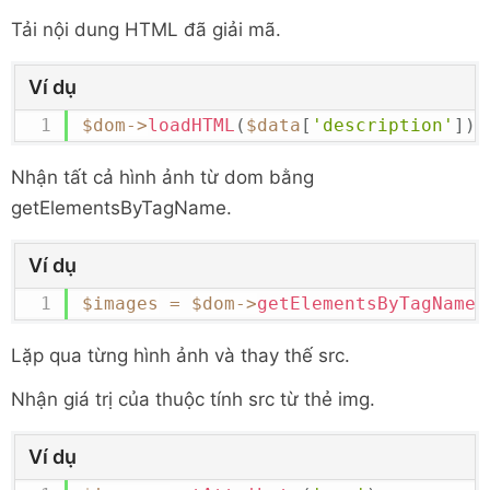
Tải nội dung HTML đã giải mã.
Ví dụ
$dom
->
loadHTML
(
$data
[
'description'
]
)
;
Nhận tất cả hình ảnh từ dom bằng
getElementsByTagName.
Ví dụ
$images
=
$dom
->
getElementsByTagName
(
Lặp qua từng hình ảnh và thay thế src.
Nhận giá trị của thuộc tính src từ thẻ img.
Ví dụ