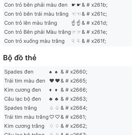
Con trỏ bên phải màu đen
☛
☛
& # x261b;
Con trỏ bên trái màu trắng
☜
☜
& # x261c;
Con trỏ lên màu trắng
☝
☝
& # x261d;
Con trỏ Bên phải Màu trắng
☞
☞
& # x261e;
Con trỏ xuống màu trắng
☟
☟
& # x261f;
Bộ đồ thẻ
Spades đen
♠
♠
& # x2660;
Trái tim màu đen
♥
♥
& # x2665;
Kim cương đen
♦
♦
& # x2666;
Câu lạc bộ đen
♣
♣
& # x2663;
Spades trắng
♤
♤
& # x2664;
Trái tim màu trắng
♡
♡
& # x2661;
Kim cương trắng
♢
♢
& # x2662;