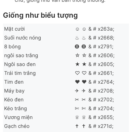
chữ, giống như văn bản thông thường.
Giống như biểu tượng
Mặt cười
☺
☺
& # x263a;
Suối nước nóng
♨
♨
& # x2668;
8 bóng
➑
➑
& # x2791;
ngôi sao trắng
☆
☆
& # x2606;
Ngôi sao đen
★
★
& # x2605;
Trái tim trắng
♡
♡
& # x2661;
Tim đen
❤
❤
& # x2764;
Máy bay
✈
✈
& # x2708;
Kéo đen
✂
✂
& # x2702;
Kéo trắng
✄
✄
& # x2704;
Vương miện
♕
♕
& # x2655;
Gạch chéo
✝
✝
& # x271d;