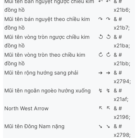
Mũi tên bán nguyệt ngược chiều kim
↶
↶
& #
đồng hồ
x21b6;
Mũi tên bán nguyệt theo chiều kim
↷
↷
& #
đồng hồ
x21b7;
Mũi tên vòng tròn ngược chiều kim
↺
↺
& #
đồng hồ
x21ba;
Mũi tên vòng tròn theo chiều kim
↻
↻
& #
đồng hồ
x21bb;
Mũi tên rộng hướng sang phải
➔
➔
& #
x2794;
Mũi tên ngoằn ngoèo hướng xuống
↯
↯
& #
x21af;
North West Arrow
↖
↖
& #
x2196;
Mũi tên Đông Nam nặng
➘
➘
& #
x2798;