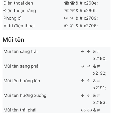
Điện thoại đen
☎
☎
& # x260e;
Điện thoại trắng
☏
☏
& # x260f;
Phong bì
✉
✉
& # x2709;
Vị trí điện thoại
✆
✆
& # x2706;
Mũi tên
Mũi tên sang trái
←
←
& #
x2190;
Mũi tên sang phải
→
→
& #
x2192;
Mũi tên hướng lên
↑
↑
& #
x2191;
Mũi tên hướng xuống
↓
↓
& #
x2193;
Mũi tên trái phải
↔
↔
& #