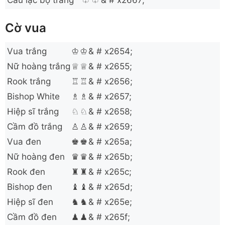
Câu lạc bộ trắng
♧
♧
& # x2667;
Cờ vua
Vua trắng
♔
♔
& # x2654;
Nữ hoàng trắng
♕
♕
& # x2655;
Rook trắng
♖
♖
& # x2656;
Bishop White
♗
♗
& # x2657;
Hiệp sĩ trắng
♘
♘
& # x2658;
Cầm đồ trắng
♙
♙
& # x2659;
Vua đen
♚
♚
& # x265a;
Nữ hoàng đen
♛
♛
& # x265b;
Rook đen
♜
♜
& # x265c;
Bishop đen
♝
♝
& # x265d;
Hiệp sĩ đen
♞
♞
& # x265e;
Cầm đồ đen
♟
♟
& # x265f;