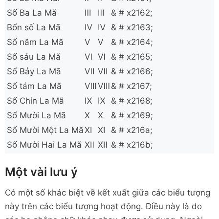
Số Ba La Mã
Ⅲ
Ⅲ
& # x2162;
Bốn số La Mã
Ⅳ
Ⅳ
& # x2163;
Số năm La Mã
Ⅴ
Ⅴ
& # x2164;
Số sáu La Mã
Ⅵ
Ⅵ
& # x2165;
Số Bảy La Mã
Ⅶ
Ⅶ
& # x2166;
Số tám La Mã
Ⅷ
Ⅷ
& # x2167;
Số Chín La Mã
Ⅸ
Ⅸ
& # x2168;
Số Mười La Mã
Ⅹ
Ⅹ
& # x2169;
Số Mười Một La Mã
Ⅺ
Ⅺ
& # x216a;
Số Mười Hai La Mã
Ⅻ
Ⅻ
& # x216b;
Một vài lưu ý
Có một số khác biệt về kết xuất giữa các biểu tượng
này trên các biểu tượng hoạt động. Điều này là do