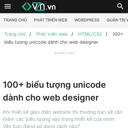
TRANG CHỦ
PHÁT TRIỂN WEB
WORDPRESS
QUẢN TRỊ
Trang chủ
Phát triển web
HTML/CSS
100+
biểu tượng unicode dành cho web designer
QUẢNG CÁO
100+ biểu tượng unicode
dành cho web designer
Khi thiết kế giao diện website thì thường bạn sẽ cần
thêm các biểu tượng vào trong thiết kế của mình.
Vậy bạn đang sử dụng cách nào?