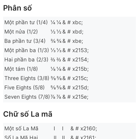
Phân số
Một phần tư (1/4)
¼
¼
& # xbc;
Một nửa (1/2)
½
½
& # xbd;
Ba phần tư (3/4)
¾
¾
& # xbe;
Một phần ba (1/3)
⅓
⅓
& # x2153;
Hai phần ba (2/3)
⅔
⅔
& # x2154;
Một tám (1/8)
⅛
⅛
& # x215b;
Three Eights (3/8)
⅜
⅜
& # x215c;
Five Eights (5/8)
⅝
⅝
& # x215d;
Seven Eights (7/8)
⅞
⅞
& # x215e;
Chữ số La mã
Một số La Mã
Ⅰ
Ⅰ
& # x2160;
Số La Mã Hai
Ⅱ
Ⅱ
& # x2161;