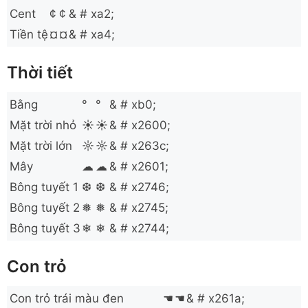
Cent
¢
¢
& # xa2;
Tiền tệ
¤
¤
& # xa4;
Thời tiết
Bằng
°
°
& # xb0;
Mặt trời nhỏ
☀
☀
& # x2600;
Mặt trời lớn
☼
☼
& # x263c;
Mây
☁
☁
& # x2601;
Bông tuyết 1
❆
❆
& # x2746;
Bông tuyết 2
❅
❅
& # x2745;
Bông tuyết 3
❄
❄
& # x2744;
Con trỏ
Con trỏ trái màu đen
☚
☚
& # x261a;