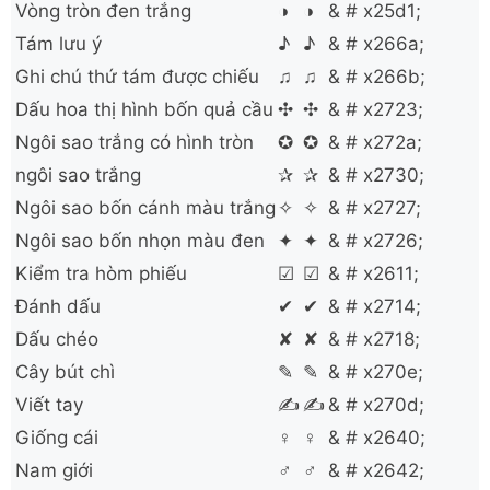
Vòng tròn đen trắng
◑
◑
& # x25d1;
Tám lưu ý
♪
♪
& # x266a;
Ghi chú thứ tám được chiếu
♫
♫
& # x266b;
Dấu hoa thị hình bốn quả cầu
✣
✣
& # x2723;
Ngôi sao trắng có hình tròn
✪
✪
& # x272a;
ngôi sao trắng
✰
✰
& # x2730;
Ngôi sao bốn cánh màu trắng
✧
✧
& # x2727;
Ngôi sao bốn nhọn màu đen
✦
✦
& # x2726;
Kiểm tra hòm phiếu
☑
☑
& # x2611;
Đánh dấu
✔
✔
& # x2714;
Dấu chéo
✘
✘
& # x2718;
Cây bút chì
✎
✎
& # x270e;
Viết tay
✍
✍
& # x270d;
Giống cái
♀
♀
& # x2640;
Nam giới
♂
♂
& # x2642;