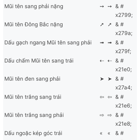
Mũi tên sang phải nặng
➙
➙
& #
x2799;
Mũi tên Đông Bắc nặng
➚
➚
& #
x279a;
Dấu gạch ngang Mũi tên sang phải
➟
➟
& #
x279f;
Dấu chấm Mũi tên sang trái
⇠
⇠
& #
x21e0;
Mũi tên đen sang phải
➤
➤
& #
x27a4;
Mũi tên trắng sang trái
⇦
⇦
& #
x21e6;
Mũi tên trắng sang phải
⇨
⇨
& #
x21e8;
Dấu ngoặc kép góc trái
«
«
& #