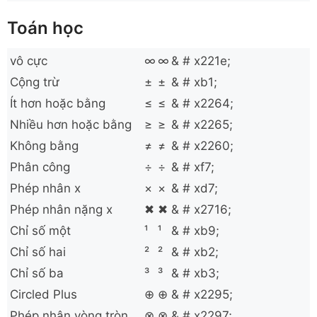
Toán học
vô cực
∞
∞
& # x221e;
Cộng trừ
±
±
& # xb1;
Ít hơn hoặc bằng
≤
≤
& # x2264;
Nhiều hơn hoặc bằng
≥
≥
& # x2265;
Không bằng
≠
≠
& # x2260;
Phân công
÷
÷
& # xf7;
Phép nhân x
×
×
& # xd7;
Phép nhân nặng x
✖
✖
& # x2716;
Chỉ số một
¹
¹
& # xb9;
Chỉ số hai
²
²
& # xb2;
Chỉ số ba
³
³
& # xb3;
Circled Plus
⊕
⊕
& # x2295;
Phép nhân vòng tròn
⊗
⊗
& # x2297;