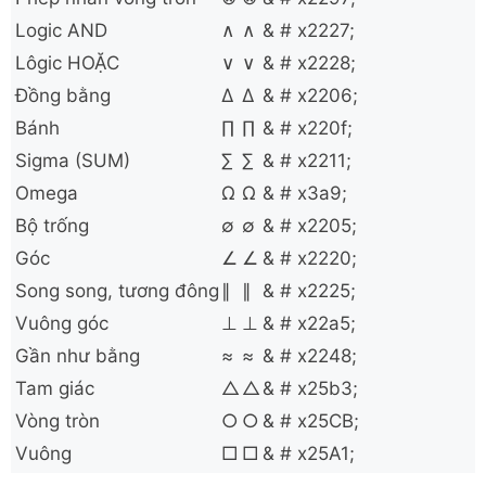
Logic AND
∧
∧
& # x2227;
Lôgic HOẶC
∨
∨
& # x2228;
Đồng bằng
∆
∆
& # x2206;
Bánh
∏
∏
& # x220f;
Sigma (SUM)
∑
∑
& # x2211;
Omega
Ω
Ω
& # x3a9;
Bộ trống
∅
∅
& # x2205;
Góc
∠
∠
& # x2220;
Song song, tương đông
∥
∥
& # x2225;
Vuông góc
⊥
⊥
& # x22a5;
Gần như bằng
≈
≈
& # x2248;
Tam giác
△
△
& # x25b3;
Vòng tròn
○
○
& # x25CB;
Vuông
□
□
& # x25A1;