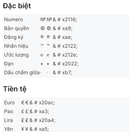
Đặc biệt
Numero
№
№
& # x2116;
Bản quyền
©
©
& # xa9;
Đăng ký
®
®
& # xae;
Nhãn hiệu
™
™
& # x2122;
Ước lượng
℮
℮
& # x212e;
Đạn
•
•
& # x2022;
Dấu chấm giữa
·
·
& # xb7;
Tiền tệ
Euro
€
€
& # x20ac;
Pao
£
£
& # xa3;
Lira
₤
₤
& # x20a4;
Yên
¥
¥
& # xa5;