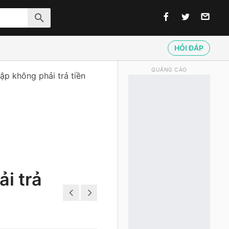
HỎI ĐÁP
QUẢNG CÁO
ập không phải trả tiền
i trả