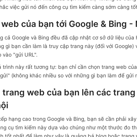
hắc việc gửi nó đến công cụ tìm kiếm càng sớm càng tốt
 web của bạn tới Google & Bing - 
 cả Google và Bing đều đã cập nhật cơ sở dữ liệu của 
g gì bạn cần làm là truy cập trang này (đối với Google)
 vào "gửi URL".
uá trình này rất tương tự: bạn chỉ cần chọn trang web củ
gửi" (không khác nhiều so với những gì bạn làm để gửi m
 trang web của bạn lên các tran
ội
p hạng cao trong Google và Bing, bạn sẽ cần phải xây 
ông cụ tìm kiếm này dựa vào chúng như một thước đo t
h tốt nhất để làm như vậy là quảng bá blog hoặc trang