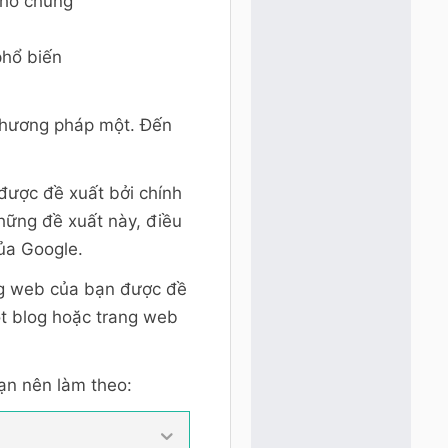
cho chúng
phổ biến
 phương pháp một. Đến
 được đề xuất bởi chính
những đề xuất này, điều
của Google.
ang web của bạn được đề
ột blog hoặc trang web
bạn nên làm theo: