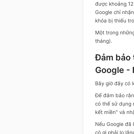
được khoảng 12.
Google chỉ nhận
khóa bị thiếu tr
Một trong những
tháng).
Đảm bảo t
Google 
Bây giờ đây có l
Để đảm bảo rằng
có thể sử dụng
kết miền" và nh
Nếu Google đã l
có gì phải lo l