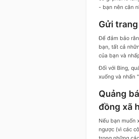
- bạn nên cân n
Gửi trang
Để đảm bảo rằng
bạn, tất cả nhữn
của bạn và nhấp
Đối với Bing, q
xuống và nhấn "
Quảng bá
đồng xã h
Nếu bạn muốn xế
ngược (vì các c
trong những các