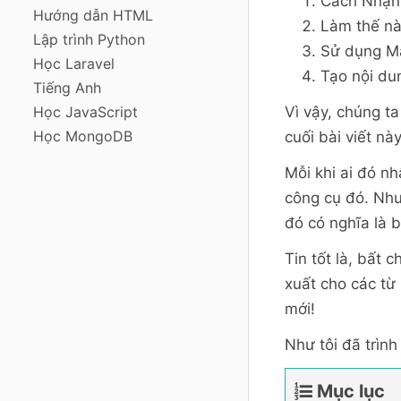
Cách Nhận 
Hướng dẫn HTML
Làm thế n
Lập trình Python
Sử dụng Mạ
Học Laravel
Tạo nội dun
Tiếng Anh
Học JavaScript
Vì vậy, chúng t
Học MongoDB
cuối bài viết nà
Mỗi khi ai đó n
công cụ đó. Như
đó có nghĩa là 
Tin tốt là, bất
xuất cho các từ
mới!
Như tôi đã trình
Mục lục