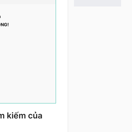
n
ÓNG!
m kiếm của