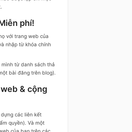
.
Miễn phí!
họ với trang web của
 và nhập từ khóa chính
a mình từ danh sách thả
ột bài đăng trên blog).
g web & cộng
dựng các liên kết
hẩm quyền). Và một
 web của bạn trên các