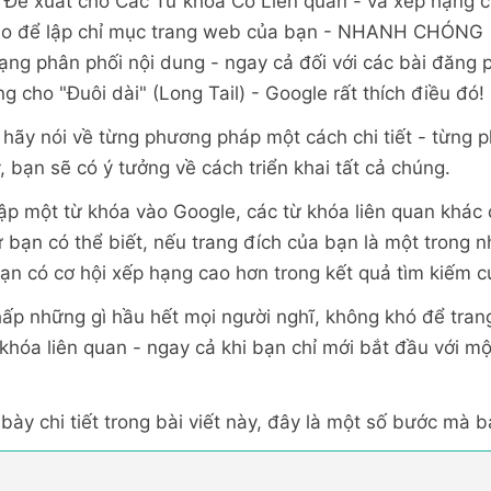
Đề xuất cho Các Từ khoá Có Liên quan - và xếp hạng 
ào để lập chỉ mục trang web của bạn - NHANH CHÓNG
ng phân phối nội dung - ngay cả đối với các bài đăng 
g cho "Đuôi dài" (Long Tail) - Google rất thích điều đó!
a hãy nói về từng phương pháp một cách chi tiết - từng
y, bạn sẽ có ý tưởng về cách triển khai tất cả chúng.
hập một từ khóa vào Google, các từ khóa liên quan khác
 bạn có thể biết, nếu trang đích của bạn là một trong 
bạn có cơ hội xếp hạng cao hơn trong kết quả tìm kiếm 
 chấp những gì hầu hết mọi người nghĩ, không khó để tr
 khóa liên quan - ngay cả khi bạn chỉ mới bắt đầu với m
 bày chi tiết trong bài viết này, đây là một số bước mà 