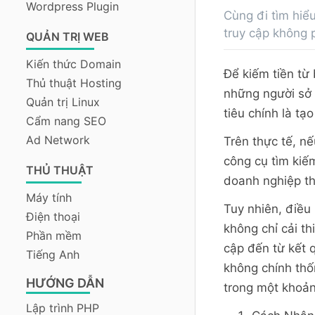
Wordpress Plugin
Cùng đi tìm hiể
truy cập không p
QUẢN TRỊ WEB
Kiến thức Domain
Để kiếm tiền từ 
Thủ thuật Hosting
những người sở
Quản trị Linux
tiêu chính là tạ
Cẩm nang SEO
Ad Network
Trên thực tế, n
công cụ tìm kiế
THỦ THUẬT
doanh nghiệp th
Máy tính
Tuy nhiên, điều
Điện thoại
không chỉ cải t
Phần mềm
cập đến từ kết 
Tiếng Anh
không chính thố
HƯỚNG DẪN
trong một khoản
Lập trình PHP