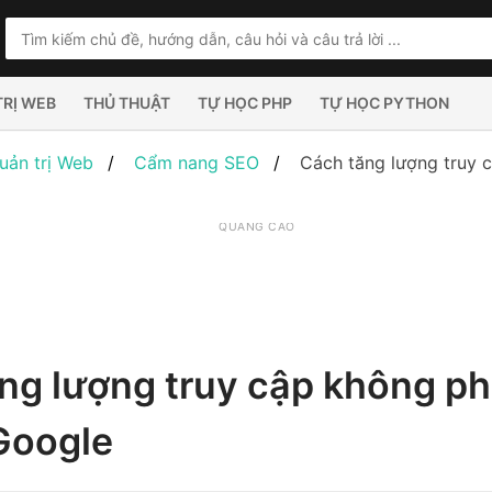
TRỊ WEB
THỦ THUẬT
TỰ HỌC PHP
TỰ HỌC PYTHON
uản trị Web
Cẩm nang SEO
Cách tăng lượng truy c
QUẢNG CÁO
ng lượng truy cập không phả
 Google