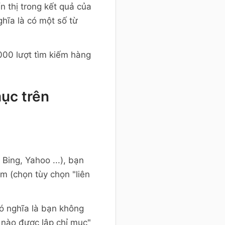
n thị trong kết quả của
hĩa là có một số từ
.000 lượt tìm kiếm hàng
ục trên
ing, Yahoo ...), bạn
 (chọn tùy chọn "liên
ó nghĩa là bạn không
g nào được lập chỉ mục"