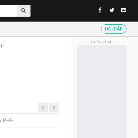
HỎI ĐÁP
QUẢNG CÁO
HP
nh PHP