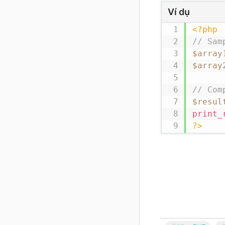
Ví dụ
<?php
// Sam
$array
$array
// Com
$resul
print_
?>