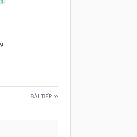
()
ng
BÀI TIẾP