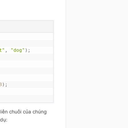
t"
,
"dog"
)
;
3
)
;
diễn chuỗi của chúng
 dụ: