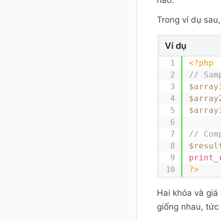
nào:
Trong ví dụ sau
Ví dụ
<?php
// Sam
$array
$array
$array
// Com
$resul
print_
?>
Hai khóa và giá 
giống nhau, tức