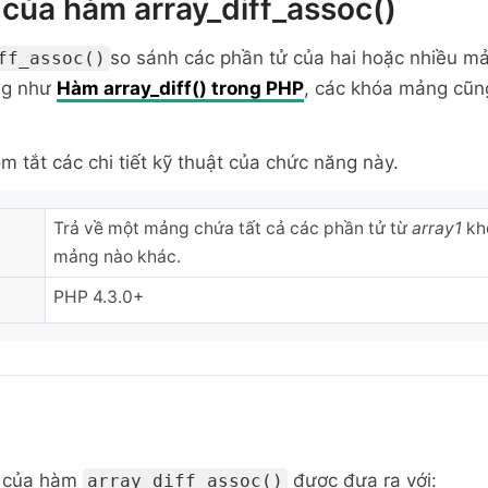
của hàm array_diff_assoc()
so sánh các phần tử của hai hoặc nhiều mả
ff_assoc()
ng như
Hàm array_diff() trong PHP
, các khóa mảng cũn
m tắt các chi tiết kỹ thuật của chức năng này.
Trả về một mảng chứa tất cả các phần tử từ
array1
khô
mảng nào khác.
PHP 4.3.0+
 của
hàm
được đưa ra với:
array_diff_assoc()