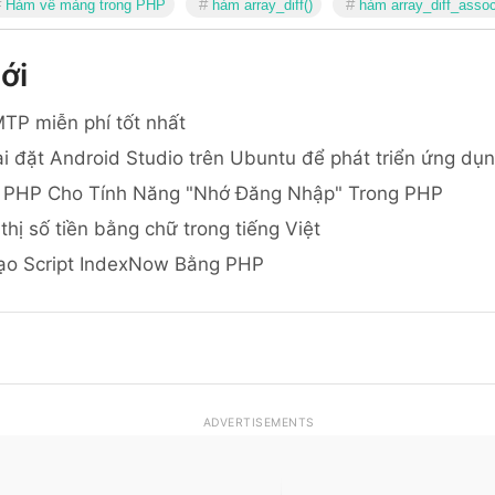
Hàm về mảng trong PHP
hàm array_diff()
hàm array_diff_assoc
ới
TP miễn phí tốt nhất
i đặt Android Studio trên Ubuntu để phát triển ứng dụ
 PHP Cho Tính Năng "Nhớ Đăng Nhập" Trong PHP
thị số tiền bằng chữ trong tiếng Việt
ạo Script IndexNow Bằng PHP
ADVERTISEMENTS