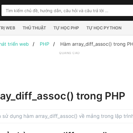
TRỊ WEB
THỦ THUẬT
TỰ HỌC PHP
TỰ HỌC PYTHON
hát triển web
PHP
Hàm array_diff_assoc() trong P
QUẢNG CÁO
ay_diff_assoc() trong PHP
sử dụng hàm array_diff_assoc() về mảng trong lập trì