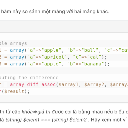
, hàm này so sánh một mảng với hai mảng khác.
ple arrays
1
=
array
(
"a"
=>
"apple"
,
"b"
=>
"ball"
,
"c"
=>
"ca
2
=
array
(
"a"
=>
"apricot"
,
"c"
=>
"cat"
)
;
3
=
array
(
"a"
=>
"apple"
,
"b"
=>
"banana"
)
;
puting the difference
t
=
array_diff_assoc
(
$array1
,
$array2
,
$array
r
(
$result
)
;
trị từ cặp
khóa=>giá trị
được coi là bằng nhau nếu biểu 
 là
(string) $elem1 === (string) $elem2
. Hãy xem một ví