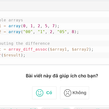
ple arrays
1
=
array
(
0
,
1
,
2
,
5
,
7
)
;
2
=
array
(
"00"
,
"1"
,
2
,
"05"
,
8
)
;
puting the difference
t
=
array_diff_assoc
(
$array1
,
$array2
)
;
r
(
$result
)
;
Bài viết này đã giúp ích cho bạn?
Có
Không