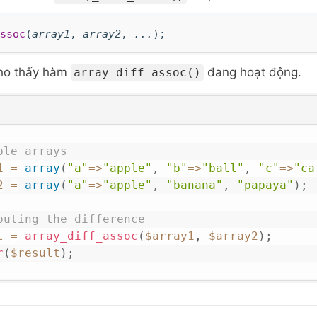
ssoc
(
array1
,
array2
,
...
);
cho thấy hàm
đang hoạt động.
array_diff_assoc()
ple arrays
1
=
array
(
"a"
=>
"apple"
,
"b"
=>
"ball"
,
"c"
=>
"ca
2
=
array
(
"a"
=>
"apple"
,
"banana"
,
"papaya"
)
;
puting the difference
t
=
array_diff_assoc
(
$array1
,
$array2
)
;
r
(
$result
)
;