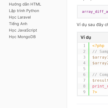
Hướng dẫn HTML
Lập trình Python
array_diff_a
Học Laravel
Tiếng Anh
Ví dụ sau đây 
Học JavaScript
Học MongoDB
Ví dụ
<?php
// Sam
$array
$array
// Com
$resul
print_
?>