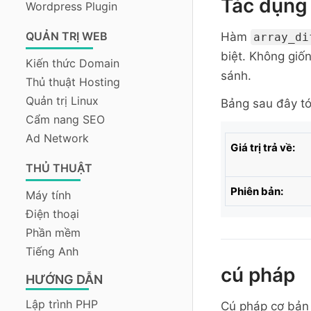
Tác dụng 
Wordpress Plugin
QUẢN TRỊ WEB
Hàm
array_di
biệt. Không giố
Kiến thức Domain
sánh.
Thủ thuật Hosting
Quản trị Linux
Bảng sau đây tó
Cẩm nang SEO
Ad Network
Giá trị trả về:
THỦ THUẬT
Phiên bản:
Máy tính
Điện thoại
Phần mềm
Tiếng Anh
cú pháp
HƯỚNG DẪN
Lập trình PHP
Cú pháp cơ bản