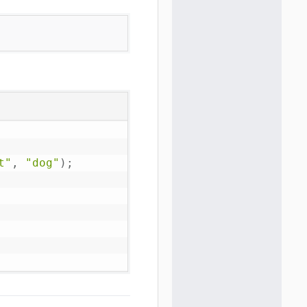
t"
,
"dog"
)
;