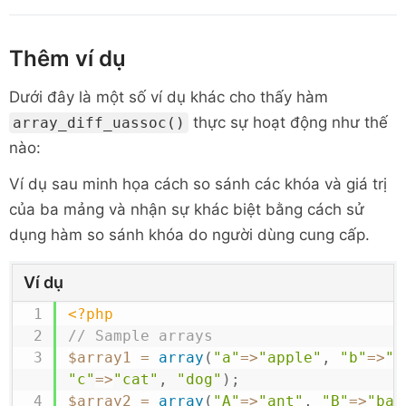
Thêm ví dụ
Dưới đây là một số ví dụ khác cho thấy hàm
thực sự hoạt động như thế
array_diff_uassoc()
nào:
Ví dụ sau minh họa cách so sánh các khóa và giá trị
của ba mảng và nhận sự khác biệt bằng cách sử
dụng hàm so sánh khóa do người dùng cung cấp.
Ví dụ
<?php
// Sample arrays
$array1
=
array
(
"a"
=>
"apple"
,
"b"
=>
"b
"c"
=>
"cat"
,
"dog"
)
;
$array2
=
array
(
"A"
=>
"ant"
,
"B"
=>
"bal