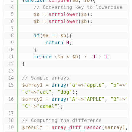
function
compare
(
$a
,
$b
)
{
// Converting key to lowercase
$a
=
strtolower
(
$a
)
;
$b
=
strtolower
(
$b
)
;
if
(
$a
==
$b
)
{
return
0
;
}
return
(
$a
<
$b
)
?
-
1
:
1
;
}
// Sample arrays
$array1
=
array
(
"a"
=>
"apple"
,
"b"
=>
"b
"c"
=>
"cat"
,
"dog"
)
;
$array2
=
array
(
"A"
=>
"APPLE"
,
"B"
=>
"b
"C"
=>
"camel"
)
;
// Computing the difference
$result
=
array_diff_uassoc
(
$array1
,