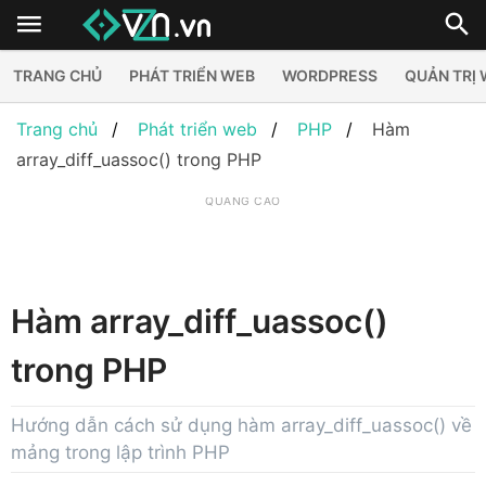
TRANG CHỦ
PHÁT TRIỂN WEB
WORDPRESS
QUẢN TRỊ
Trang chủ
Phát triển web
PHP
Hàm
array_diff_uassoc() trong PHP
QUẢNG CÁO
Hàm array_diff_uassoc()
trong PHP
Hướng dẫn cách sử dụng hàm array_diff_uassoc() về
mảng trong lập trình PHP