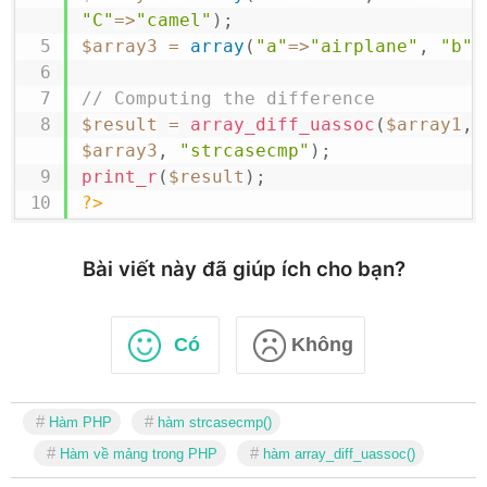
"C"
=>
"camel"
)
;
$array3
=
array
(
"a"
=>
"airplane"
,
"b"
=
// Computing the difference
$result
=
array_diff_uassoc
(
$array1
,
$array3
,
"strcasecmp"
)
;
print_r
(
$result
)
;
?>
Bài viết này đã giúp ích cho bạn?
Có
Không
Hàm PHP
hàm strcasecmp()
Hàm về mảng trong PHP
hàm array_diff_uassoc()