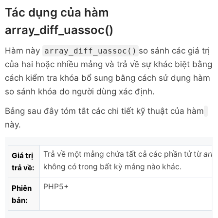
Tác dụng của hàm
array_diff_uassoc()
Hàm này
so sánh các giá trị
array_diff_uassoc()
của hai hoặc nhiều mảng và trả về sự khác biệt bằng
cách kiểm tra khóa bổ sung bằng cách sử dụng hàm
so sánh khóa do người dùng xác định.
Bảng sau đây tóm tắt các chi tiết kỹ thuật của hàm
này.
Trả về một mảng chứa tất cả các phần tử từ
arr
Giá trị
không có trong bất kỳ mảng nào khác.
trả về:
PHP5+
Phiên
bản: