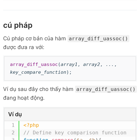
cú pháp
Cú pháp cơ bản của
hàm
array_diff_uassoc()
được đưa ra với:
array_diff_uassoc
(
array1
,
array2
,
...
,
key_compare_function
);
Ví dụ sau đây cho thấy hàm
array_diff_uassoc()
đang hoạt động.
Ví dụ
<?php
// Define key comparison function