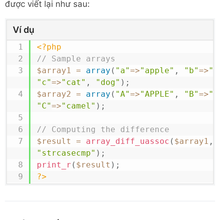
được viết lại như sau:
Ví dụ
<?php
// Sample arrays
$array1
=
array
(
"a"
=>
"apple"
,
"b"
=>
"b
"c"
=>
"cat"
,
"dog"
)
;
$array2
=
array
(
"A"
=>
"APPLE"
,
"B"
=>
"b
"C"
=>
"camel"
)
;
// Computing the difference
$result
=
array_diff_uassoc
(
$array1
,
"strcasecmp"
)
;
print_r
(
$result
)
;
?>