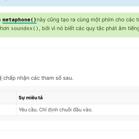
m
này cũng tạo ra cùng một phím cho các t
metaphone()
 hơn
, bởi vì nó biết các quy tắc phát âm tiế
soundex()
chấp nhận các tham số sau.
)
Sự miêu tả
Yêu cầu. Chỉ định chuỗi đầu vào.