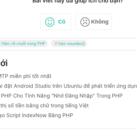
Bài viết này đã giúp ích cho bạn?
Có
Không
Hàm về chuỗi trong PHP
hàm soundex()
ới
TP miễn phí tốt nhất
i đặt Android Studio trên Ubuntu để phát triển ứng dụ
 PHP Cho Tính Năng "Nhớ Đăng Nhập" Trong PHP
thị số tiền bằng chữ trong tiếng Việt
ạo Script IndexNow Bằng PHP