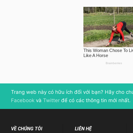
Trang web này có hữu ích đối với bạn? Hãy cho ch
Facebook
và
Twitter
để có các thông tin mới nhất.
VỀ CHÚNG TÔI
LIÊN HỆ