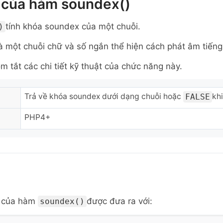
 của hàm soundex()
tính khóa soundex của một chuỗi.
)
 một chuỗi chữ và số ngắn thể hiện cách phát âm tiếng
m tắt các chi tiết kỹ thuật của chức năng này.
Trả về khóa soundex dưới dạng chuỗi hoặc
khi
FALSE
PHP4+
 của
hàm
được đưa ra với:
soundex()