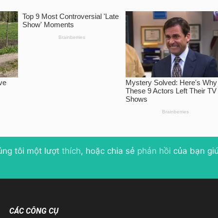
úng tôi một lượt
thích
, hoặc chia sẻ
phản hồi
của bạn giú
CÁC CÔNG CỤ