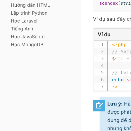
soundex
(
stri
Hướng dẫn HTML
Lập trình Python
Ví dụ sau đây 
Học Laravel
Tiếng Anh
Ví dụ
Học JavaScript
Học MongoDB
<?php
// Sam
$str
=
// Cal
echo
s
?>
Lưu ý:
H
được phát
dụng để đ
nhưng khô