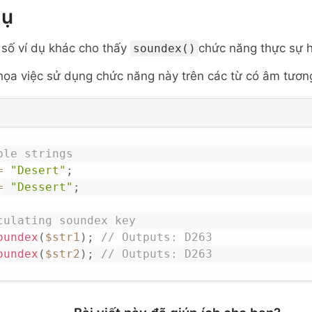
dụ
 số ví dụ khác cho thấy
chức năng thực sự 
soundex()
họa việc sử dụng chức năng này trên các từ có âm tương
ple strings
=
"Desert"
;
=
"Dessert"
;
culating soundex key
oundex
(
$str1
)
;
// Outputs: D263
oundex
(
$str2
)
;
// Outputs: D263