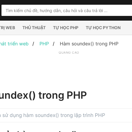
TRỊ WEB
THỦ THUẬT
TỰ HỌC PHP
TỰ HỌC PYTHON
hát triển web
PHP
Hàm soundex() trong PHP
QUẢNG CÁO
ndex() trong PHP
 sử dụng hàm soundex() trong lập trình PHP