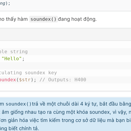
ng
);
cho thấy hàm
đang hoạt động.
soundex()
ple string
"Hello"
;
culating soundex key
oundex
(
$str
)
;
// Outputs: H400
àm
trả về một chuỗi dài 4 ký tự, bắt đầu bằn
soundex()
 âm giống nhau tạo ra cùng một khóa soundex, vì vậy, 
ơn giản hóa việc tìm kiếm trong cơ sở dữ liệu mà bạn b
ng biết chính tả.