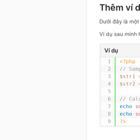
Thêm ví 
Dưới đây là một
Ví dụ sau minh 
Ví dụ
<?php
// Sam
$str1
$str2
// Cal
echo
s
echo
s
?>