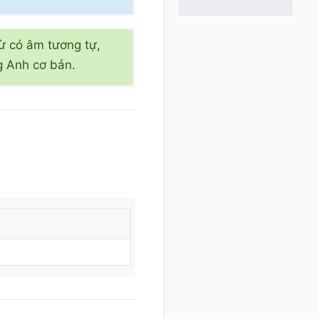
ừ có âm tương tự,
ng Anh cơ bản.