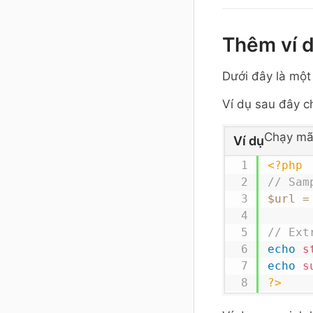
Thêm ví 
Dưới đây là một
Ví dụ sau đây c
Chạy mã
Ví dụ
<?php
// Sam
$url
=
// Ext
echo
s
echo
s
?>