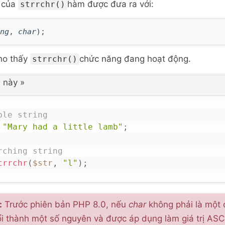
 của
hàm được đưa ra với:
strrchr()
ng
,
char
);
ho thấy
chức năng đang hoạt động.
strrchr()
 này
»
ple string
"Mary had a little lamb"
;
rching string
trrchr
(
$str
,
"l"
)
;
:
Trước phiên bản PHP 8.0, nếu
char
không phải là một c
i thành một số nguyên và được áp dụng làm giá trị ASCI