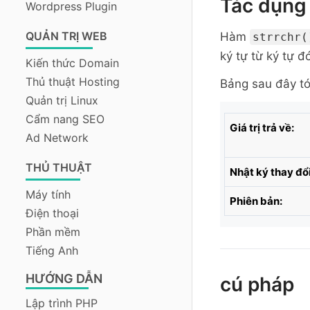
Tác dụng 
Wordpress Plugin
QUẢN TRỊ WEB
Hàm
strrchr(
ký tự từ ký tự đ
Kiến thức Domain
Thủ thuật Hosting
Bảng sau đây tó
Quản trị Linux
Cẩm nang SEO
Giá trị trả về:
Ad Network
THỦ THUẬT
Nhật ký thay đổi
Máy tính
Phiên bản:
Điện thoại
Phần mềm
Tiếng Anh
HƯỚNG DẪN
cú pháp
Lập trình PHP