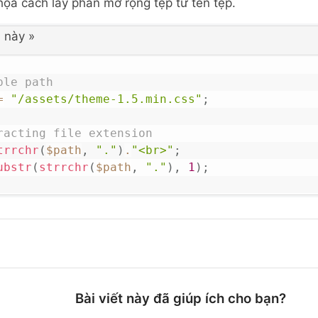
họa cách lấy phần mở rộng tệp từ tên tệp.
 này
»
ple path
=
"/assets/theme-1.5.min.css"
;
racting file extension
trrchr
(
$path
,
"."
)
.
"<br>"
;
ubstr
(
strrchr
(
$path
,
"."
)
,
1
)
;
Bài viết này đã giúp ích cho bạn?