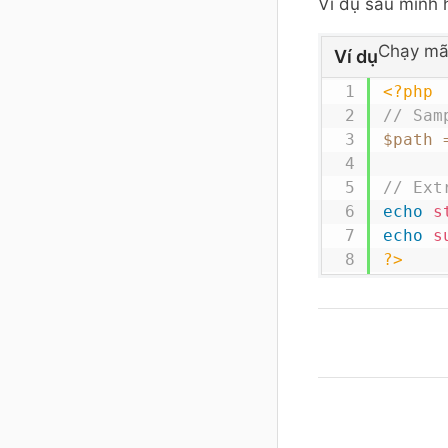
Ví dụ sau minh 
Chạy mã
Ví dụ
<?php
// Sam
$path
// Ext
echo
s
echo
s
?>