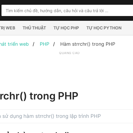
TRỊ WEB
THỦ THUẬT
TỰ HỌC PHP
TỰ HỌC PYTHON
hát triển web
PHP
Hàm strrchr() trong PHP
QUẢNG CÁO
rchr() trong PHP
sử dụng hàm strrchr() trong lập trình PHP