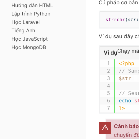
Cú pháp cơ bản
Hướng dẫn HTML
Lập trình Python
strrchr
(
stri
Học Laravel
Tiếng Anh
Ví dụ sau đây c
Học JavaScript
Học MongoDB
Chạy mã
Ví dụ
<?php
// Sam
$str
=
// Sea
echo
s
?>
Cảnh báo
chuyển đổ