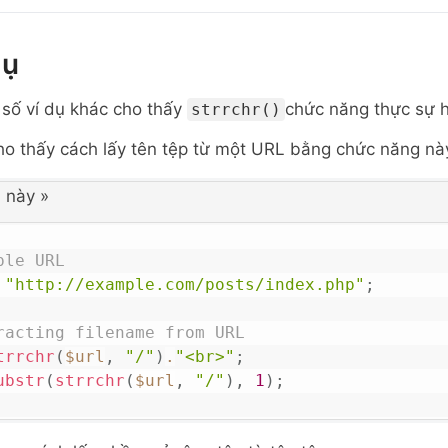
dụ
 số ví dụ khác cho thấy
chức năng thực sự 
strrchr()
ho thấy cách lấy tên tệp từ một URL bằng chức năng nà
 này
»
ple URL
"http://example.com/posts/index.php"
;
racting filename from URL
trrchr
(
$url
,
"/"
)
.
"<br>"
;
ubstr
(
strrchr
(
$url
,
"/"
)
,
1
)
;