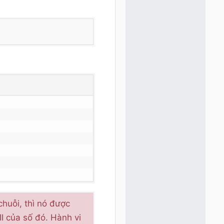
huỗi, thì nó được
I của số đó. Hành vi