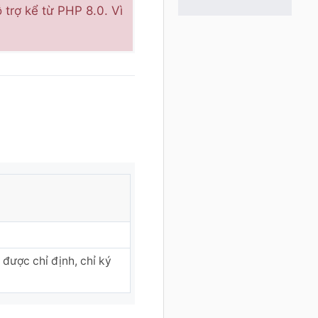
trợ kể từ PHP 8.0. Vì
 được chỉ định, chỉ ký