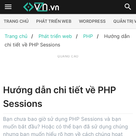
TRANG CHỦ
PHÁT TRIỂN WEB
WORDPRESS
QUẢN TRỊ
Trang chủ
Phát triển web
PHP
Hướng dẫn
chi tiết về PHP Sessions
QUẢNG CÁO
Hướng dẫn chi tiết về PHP
Sessions
Bạn chưa bao giờ sử dụng PHP Sessions và bạn
muốn bắt đầu? Hoặc có thể bạn đã sử dụng chúng
nhưng bạn muốn hiểu rõ hơn về cách chúng hoạt