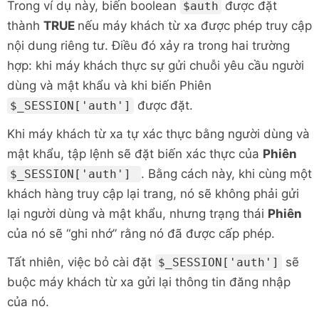
Trong ví dụ này, biến boolean
được đặt
$auth
thành
TRUE
nếu máy khách từ xa được phép truy cập
if
(
array_key_exists
(
'user'
,
$_REQ
nội dung riêng tư. Điều đó xảy ra trong hai trường
{
$user
=
$_REQUEST
[
'user'
]
;
hợp: khi máy khách thực sự gửi chuỗi yêu cầu người
}
dùng và mật khẩu và khi biến Phiên
được đặt.
$_SESSION['auth']
if
(
array_key_exists
(
'passwd'
,
$_R
{
Khi máy khách từ xa tự xác thực bằng người dùng và
$passwd
=
$_REQUEST
[
'passwd'
]
;
mật khẩu, tập lệnh sẽ đặt biến xác thực của
Phiên
}
. Bằng cách này, khi cùng một
$_SESSION['auth']
khách hàng truy cập lại trang, nó sẽ không phải gửi
/* Example authentication */
lại người dùng và mật khẩu, nhưng trạng thái
Phiên
if
(
(
$user
==
'user'
)
&&
(
$passwd
của nó sẽ “ghi nhớ” rằng nó đã được cấp phép.
{
$auth
=
TRUE
;
Tất nhiên, việc bỏ cài đặt
sẽ
$_SESSION['auth']
buộc máy khách từ xa gửi lại thông tin đăng nhập
/* Save the authorized state in 
của nó.
array */