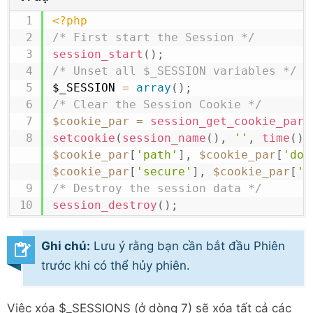
<?php
/* First start the Session */
session_start
(
)
;
/* Unset all $_SESSION variables */
$_SESSION
=
array
(
)
;
/* Clear the Session Cookie */
$cookie_par
=
session_get_cookie_para
setcookie
(
session_name
(
)
,
''
,
time
(
)
$cookie_par
[
'path'
]
,
$cookie_par
[
'dom
$cookie_par
[
'secure'
]
,
$cookie_par
[
'h
/* Destroy the session data */
session_destroy
(
)
;
Ghi chú:
Lưu ý rằng bạn cần bắt đầu Phiên
trước khi có thể hủy phiên.
Việc xóa $_SESSIONS (ở dòng 7) sẽ xóa tất cả các