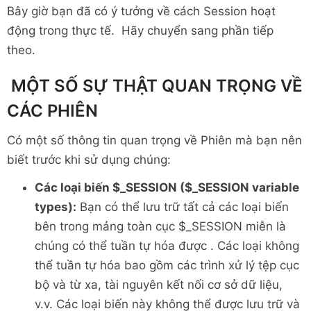
$_SESSION
[
'auth'
]
=
TRUE
;
Bây giờ bạn đã có ý tưởng về cách Session hoạt
}
động trong thực tế. Hãy chuyển sang phần tiếp
}
theo.
if
(
$auth
)
{
MỘT SỐ SỰ THẬT QUAN TRỌNG VỀ
echo
'Here is your private content
}
CÁC PHIÊN
else
{
Có một số thông tin quan trọng về Phiên mà bạn nên
/* Show the login form */
biết trước khi sử dụng chúng:
?>
Các loại biến $_SESSION ($_SESSION variable
   Please login:
<
br
>
types):
Bạn có thể lưu trữ tất cả các loại biến
<
form
method
=
"
POST
"
>
bên trong mảng toàn cục $_SESSION miễn là
<
input
type
=
"
text
"
name
=
"
user
"
>
chúng có thể tuần tự hóa được . Các loại không
<
input
type
=
"
password
"
name
=
"
passw
thể tuần tự hóa bao gồm các trình xử lý tệp cục
<
input
type
=
"
submit
"
value
=
"
Log-in
</
form
>
bộ và từ xa, tài nguyên kết nối cơ sở dữ liệu,
v.v. Các loại biến này không thể được lưu trữ và