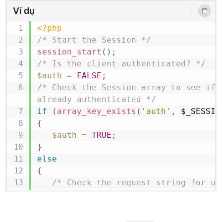
Ví dụ
<?php
/* Start the Session */
session_start
(
)
;
/* Is the client authenticated? */
$auth
=
FALSE
;
/* Check the Session array to see if t
already authenticated */
if
(
array_key_exists
(
'auth'
,
$_SESSIO
{
$auth
=
TRUE
;
}
else
{
/* Check the request string for use
*/
$user
=
''
;
$passwd
=
''
;