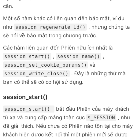
cần.
Một số hàm khác có liên quan đến bảo mật, ví dụ
như
, nhưng chúng ta
session_regenerate_id()
sẽ nói về bảo mật trong chương trước.
Các hàm liên quan đến Phiên hữu ích nhất là
,
,
session_start()
session_name()
và
session_set_cookie_params()
. Đây là những thứ mà
session_write_close()
bạn có thể sẽ có cơ hội sử dụng.
session_start()
bắt đầu Phiên của máy khách
session_start()
từ xa và cung cấp mảng toàn cục
, như
$_SESSION
đã giải thích. Nếu chưa có Phiên nào tồn tại cho máy
khách hiện được kết nối thì một phiên mới sẽ được