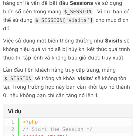
hàng chỉ là vấn đề bắt đầu
Sessions
và sử dụng
biến số bên trong mảng
. Ví dụ: bạn có
$_SESSION
thể sử dụng
cho mục đích
$_SESSION['visits']
đó.
Việc sử dụng một biến thông thường như
$visits
sẽ
không hiệu quả vì nó sẽ bị hủy khi kết thúc quá trình
thực thi tập lệnh và không bao giờ được truy xuất.
Lần đầu tiên khách hàng truy cập trang, mảng
sẽ trống và khóa '
visits
' sẽ không tồn
$_SESSION
tại. Trong trường hợp này bạn cần khởi tạo nó thành
0, nếu không bạn chỉ cần tăng nó lên 1.
Ví dụ
<?php
/* Start the Session */