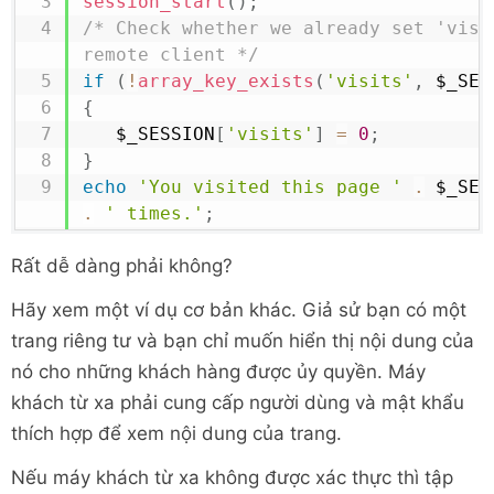
session_start
(
)
;
/* Check whether we already set 'visit
remote client */
if
(
!
array_key_exists
(
'visits'
,
$_SES
{
$_SESSION
[
'visits'
]
=
0
;
}
echo
'You visited this page '
.
$_SES
.
' times.'
;
Rất dễ dàng phải không?
Hãy xem một ví dụ cơ bản khác. Giả sử bạn có một
trang riêng tư và bạn chỉ muốn hiển thị nội dung của
nó cho những khách hàng được ủy quyền. Máy
khách từ xa phải cung cấp người dùng và mật khẩu
thích hợp để xem nội dung của trang.
Nếu máy khách từ xa không được xác thực thì tập