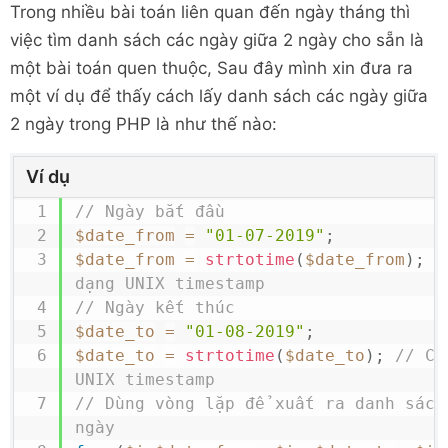
Trong nhiều bài toán liên quan đến ngày tháng thì
việc tìm danh sách các ngày giữa 2 ngày cho sẵn là
một bài toán quen thuộc, Sau đây mình xin đưa ra
một ví dụ để thấy cách lấy danh sách các ngày giữa
2 ngày trong PHP là như thế nào:
Ví dụ
// Ngày bắt đầu
$date_from
=
"01-07-2019"
;
$date_from
=
strtotime
(
$date_from
)
;
/
dạng UNIX timestamp
// Ngày kết thúc
$date_to
=
"01-08-2019"
;
$date_to
=
strtotime
(
$date_to
)
;
// Ch
UNIX timestamp
// Dùng vòng lặp để xuất ra danh sách 
ngày