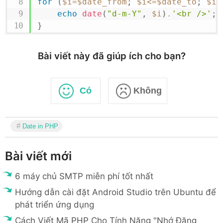
for
(
$i
=
$date_from
;
$i
<=
$date_to
;
$i
+
echo
date
(
"d-m-Y"
,
$i
)
.
'<br />'
;
}
Bài viết này đã giúp ích cho bạn?
Có
Không
Date in PHP
Bài viết mới
6 máy chủ SMTP miễn phí tốt nhất
Hướng dẫn cài đặt Android Studio trên Ubuntu để
phát triển ứng dụng
Cách Viết Mã PHP Cho Tính Năng "Nhớ Đăng