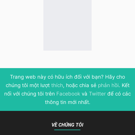
Trang web này có hữu ích đối với bạn? Hãy cho
chúng tôi một lượt
thích
, hoặc chia sẻ
phản hồi
. Kết
nối với chúng tôi trên
Facebook
và
Twitter
để có các
thông tin mới nhất.
VỀ CHÚNG TÔI