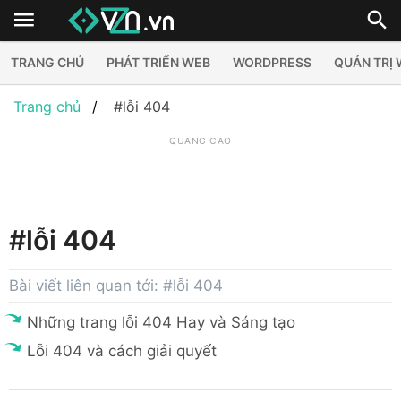
TRANG CHỦ
PHÁT TRIỂN WEB
WORDPRESS
QUẢN TRỊ
Trang chủ
#lỗi 404
QUẢNG CÁO
#lỗi 404
Bài viết liên quan tới: #lỗi 404
Những trang lỗi 404 Hay và Sáng tạo
Lỗi 404 và cách giải quyết