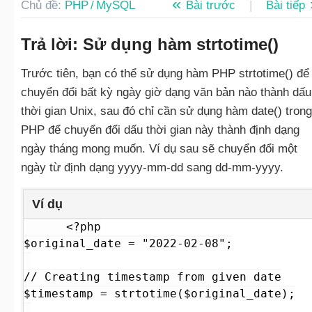
Chủ đề:
PHP / MySQL
Bài trước
|
Bài tiếp
Trả lời: Sử dụng hàm strtotime()
Trước tiên, bạn có thể sử dụng hàm PHP strtotime() để
chuyển đổi bất kỳ ngày giờ dạng văn bản nào thành dấu
thời gian Unix, sau đó chỉ cần sử dụng hàm date() trong
PHP để chuyển đổi dấu thời gian này thành định dạng
ngày tháng mong muốn. Ví dụ sau sẽ chuyển đổi một
ngày từ định dạng yyyy-mm-dd sang dd-mm-yyyy.
Ví dụ
<?php

$original_date = "2022-02-08";

// Creating timestamp from given date

$timestamp = strtotime($original_date);
