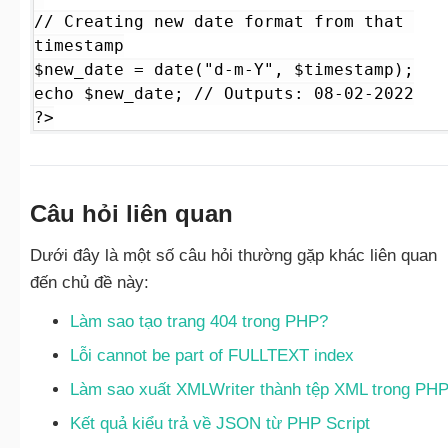
// Creating new date format from that 
timestamp

$new_date = date("d-m-Y", $timestamp);

echo $new_date; // Outputs: 08-02-2022

?>
Câu hỏi liên quan
Dưới đây là một số câu hỏi thường gặp khác liên quan
đến chủ đề này:
Làm sao tạo trang 404 trong PHP?
Lỗi cannot be part of FULLTEXT index
Làm sao xuất XMLWriter thành tệp XML trong PH
Kết quả kiểu trả về JSON từ PHP Script