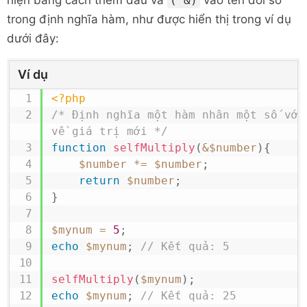
hiện bằng cách thêm dấu và
vào tên đối số
( &)
trong định nghĩa hàm, như được hiển thị trong ví dụ
dưới đây:
Ví dụ
<?php
/* Định nghĩa một hàm nhân một số với 
về giá trị mới */
function
selfMultiply
(
&
$number
)
{
$number
*=
$number
;
return
$number
;
}
$mynum
=
5
;
echo
$mynum
;
// Kết quả: 5
selfMultiply
(
$mynum
)
;
echo
$mynum
;
// Kết quả: 25