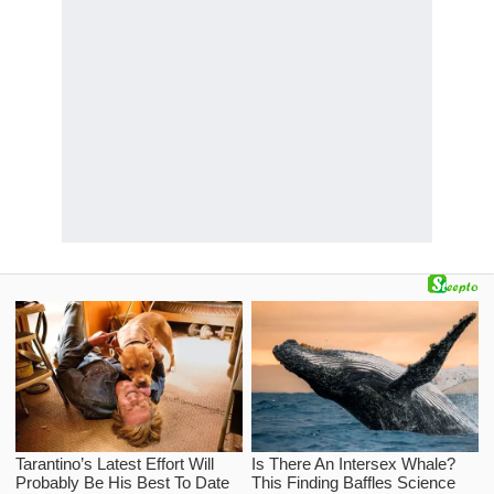
"Cobra"
=>
array
(
"King Cobra"
,
"Egyptian cobra"
)
,
"Viper"
,
"Anaconda"
)
,
"Crocodile"
,
"Dinosaur"
=>
array
(
"T-rex"
,
"Alamosaurus"
)
)
)
;
// Đếm và in các giá trị trong mảng l
$result
=
printValues
(
$species
)
;
echo
$result
[
'total'
]
.
' value(s) fo