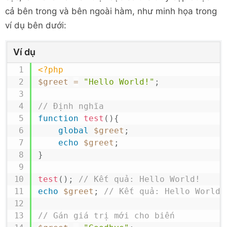
cả bên trong và bên ngoài hàm, như minh họa trong
ví dụ bên dưới:
Ví dụ
<?php
$greet
=
"Hello World!"
;
// Định nghĩa
function
test
(
)
{
global
$greet
;
echo
$greet
;
}
test
(
)
;
// Kết quả: Hello World!
echo
$greet
;
// Kết quả: Hello World!
// Gán giá trị mới cho biến