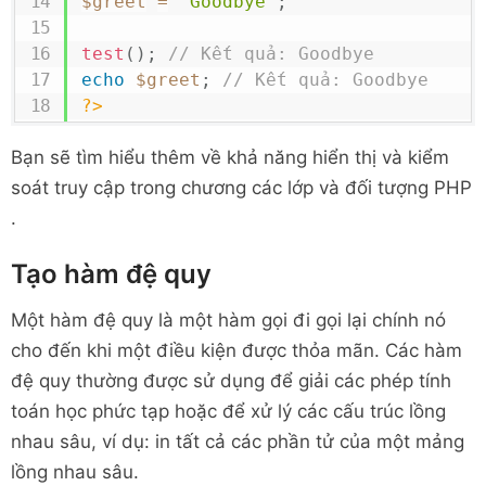
$greet
=
"Goodbye"
;
test
(
)
;
// Kết quả: Goodbye
echo
$greet
;
// Kết quả: Goodbye
?>
Bạn sẽ tìm hiểu thêm về khả năng hiển thị và kiểm
soát truy cập trong chương các lớp và đối tượng PHP
.
Tạo hàm đệ quy
Một hàm đệ quy là một hàm gọi đi gọi lại chính nó
cho đến khi một điều kiện được thỏa mãn. Các hàm
đệ quy thường được sử dụng để giải các phép tính
toán học phức tạp hoặc để xử lý các cấu trúc lồng
nhau sâu, ví dụ: in tất cả các phần tử của một mảng
lồng nhau sâu.