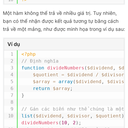
Một hàm không thể trả về nhiều giá trị. Tuy nhiên,
bạn có thể nhận được kết quả tương tự bằng cách
trả về một mảng, như được minh họa trong ví dụ sau:
Ví dụ
<?php
// Định nghĩa
function
divideNumbers
(
$dividend
,
$di
$quotient
=
$dividend
/
$divisor
;
$array
=
array
(
$dividend
,
$diviso
return
$array
;
}
// Gán các biến như thể chúng là một 
list
(
$dividend
,
$divisor
,
$quotient
)
divideNumbers
(
10
,
2
)
;