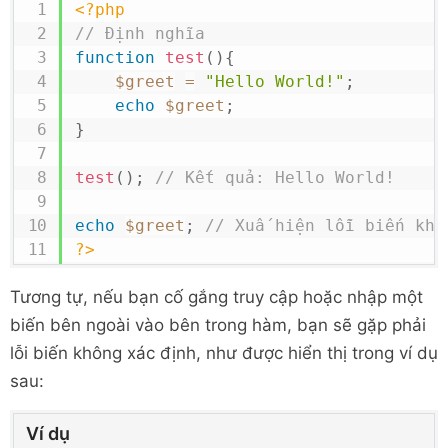
<?php
// Định nghĩa
function
test
(
)
{
$greet
=
"Hello World!"
;
echo
$greet
;
}
test
(
)
;
// Kết quả: Hello World!
echo
$greet
;
// Xuấ hiện lỗi biến khô
?>
Tương tự, nếu bạn cố gắng truy cập hoặc nhập một
biến bên ngoài vào bên trong hàm, bạn sẽ gặp phải
lỗi biến không xác định, như được hiển thị trong ví dụ
sau:
Ví dụ