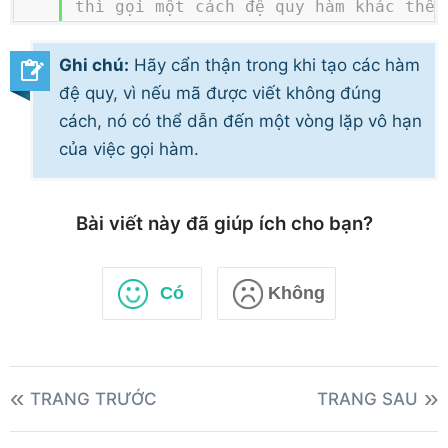
thì gọi một cách đệ quy hàm khác thêm 
tìm thấy vào mảng các mục đầu ra và bộ
tăng 1 cho mỗi giá trị được tìm thấy

Ghi chú:
Hãy cẩn thận trong khi tạo các hàm
    */
đệ quy, vì nếu mã được viết không đúng
foreach
(
$arr
as
$a
)
{
cách, nó có thể dẫn đến một vòng lặp vô hạn
if
(
is_array
(
$a
)
)
{
của việc gọi hàm.
printValues
(
$a
)
;
}
else
{
$items
[
]
=
$a
;
Bài viết này đã giúp ích cho bạn?
$count
++
;
}
}
Có
Không
// Trả về tổng số và giá trị được 
mảng
return
array
(
'total'
=>
$count
,
'
$items
)
;
TRANG TRƯỚC
TRANG SAU
}