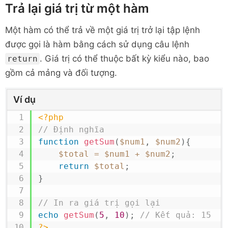
Trả lại giá trị từ một hàm
Một hàm có thể trả về một giá trị trở lại tập lệnh
được gọi là hàm bằng cách sử dụng câu lệnh
. Giá trị có thể thuộc bất kỳ kiểu nào, bao
return
gồm cả mảng và đối tượng.
Ví dụ
<?php
// Định nghĩa
function
getSum
(
$num1
,
$num2
)
{
$total
=
$num1
+
$num2
;
return
$total
;
}
// In ra giá trị gọi lại
echo
getSum
(
5
,
10
)
;
// Kết quả: 15
?>