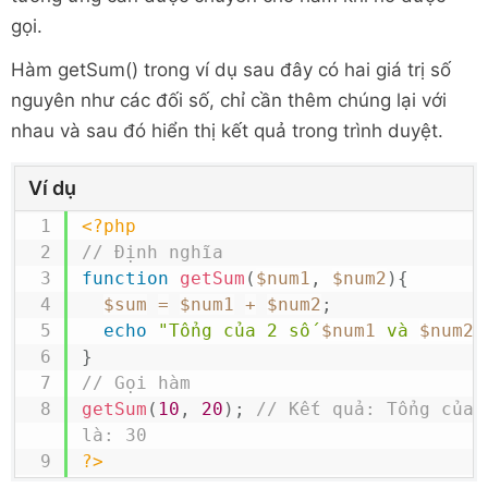
gọi.
Hàm getSum() trong ví dụ sau đây có hai giá trị số
nguyên như các đối số, chỉ cần thêm chúng lại với
nhau và sau đó hiển thị kết quả trong trình duyệt.
Ví dụ
<?php
// Định nghĩa
function
getSum
(
$num1
,
$num2
)
{
$sum
=
$num1
+
$num2
;
echo
"Tổng của 2 số 
$num1
 và 
$num2
 
}
// Gọi hàm
getSum
(
10
,
20
)
;
// Kết quả: Tổng của 
là: 30
?>