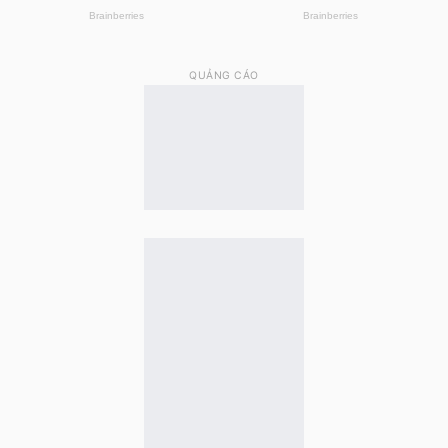
echo
implode
(
', '
,
$result
[
'values'
]
)
?>
QUẢNG CÁO