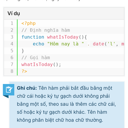
Ví dụ
<?php
// Định nghĩa hàm
function
whatIsToday
(
)
{
echo
"Hôm nay là "
.
date
(
'l'
,
mk
}
// Gọi hàm
whatIsToday
(
)
;
?>
Ghi chú:
Tên hàm phải bắt đầu bằng một
chữ cái hoặc ký tự gạch dưới không phải
bằng một số, theo sau là thêm các chữ cái,
số hoặc ký tự gạch dưới khác. Tên hàm
không phân biệt chữ hoa chữ thường.