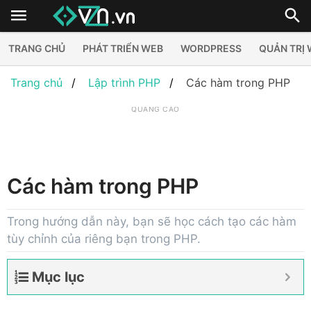
TRANG CHỦ
PHÁT TRIỂN WEB
WORDPRESS
QUẢN TRỊ
Trang chủ
Lập trình PHP
Các hàm trong PHP
QUẢNG CÁO
Các hàm trong PHP
Trong hướng dẫn này, bạn sẽ học cách tạo các hàm
tùy chỉnh của riêng bạn trong PHP.
Mục lục