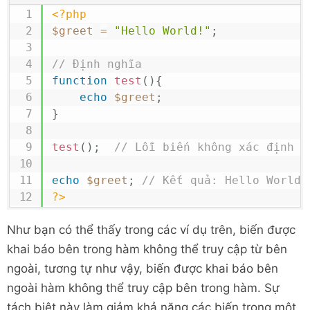
<?php
$greet
=
"Hello World!"
;
// Định nghĩa
function
test
(
)
{
echo
$greet
;
}
test
(
)
;
// Lỗi biến không xác định
echo
$greet
;
// Kết quả: Hello World!
?>
Như bạn có thể thấy trong các ví dụ trên, biến được
khai báo bên trong hàm không thể truy cập từ bên
ngoài, tương tự như vậy, biến được khai báo bên
ngoài hàm không thể truy cập bên trong hàm. Sự
tách biệt này làm giảm khả năng các biến trong một