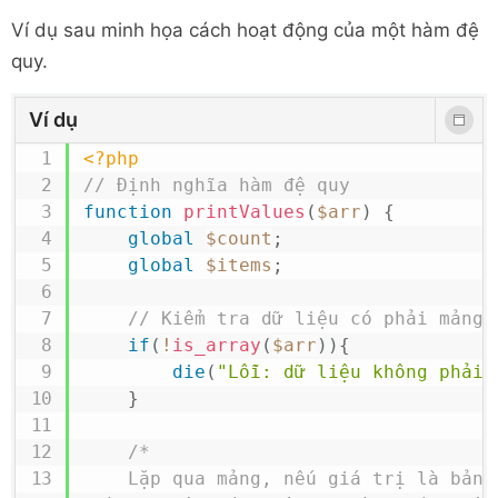
Ví dụ sau minh họa cách hoạt động của một hàm đệ
quy.
Ví dụ
<?php
// Định nghĩa hàm đệ quy
function
printValues
(
$arr
)
{
global
$count
;
global
$items
;
// Kiểm tra dữ liệu có phải mảng 
if
(
!
is_array
(
$arr
)
)
{
die
(
"Lỗi: dữ liệu không phải 
}
/*

    Lặp qua mảng, nếu giá trị là bản thân một mảng 