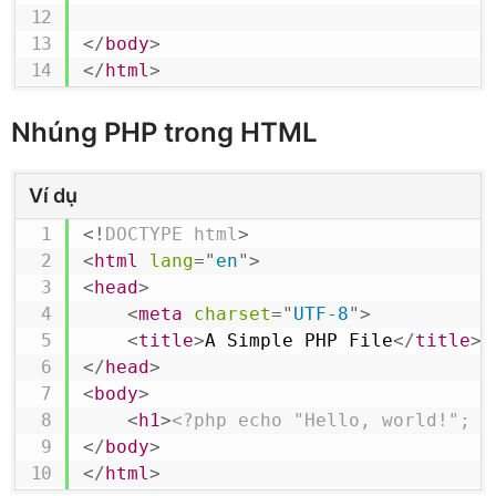
</
body
>
</
html
>
Nhúng PHP trong HTML
Ví dụ
<!
DOCTYPE
html
>
<
html
lang
=
"
en
"
>
<
head
>
<
meta
charset
=
"
UTF-8
"
>
<
title
>
A Simple PHP File
</
title
>
</
head
>
<
body
>
<
h1
>
<?php echo "Hello, world!"; ?
</
body
>
</
html
>