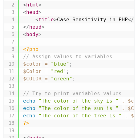
<
html
>
<
head
>
<
title
>
Case Sensitivity in PHP
</
t
</
head
>
<
body
>
<?php
// Assign values to variables
$color
=
"blue"
;
$Color
=
"red"
;
$COLOR
=
"green"
;
// Try to print variables values
echo
"The color of the sky is "
.
$co
echo
"The color of the sun is "
.
$Co
echo
"The color of the tree is "
.
$C
?>
</
body
>