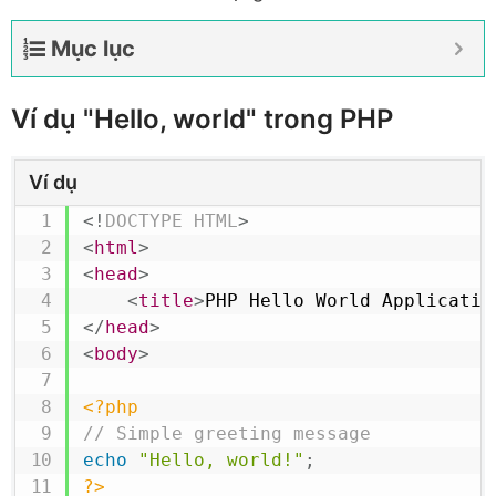
Mục lục
Ví dụ "Hello, world" trong PHP
Ví dụ
<!
DOCTYPE
HTML
>
<
html
>
<
head
>
<
title
>
PHP Hello World Applicatio
</
head
>
<
body
>
<?php
// Simple greeting message
echo
"Hello, world!"
;
?>