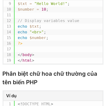
$txt
=
"Hello World!"
;
$number
=
10
;
// Display variables value
echo
$txt
;
echo
"<br>"
;
echo
$number
;
?>
</
body
>
</
html
>
Phân biệt chữ hoa chữ thường của
tên biến PHP
Ví dụ
<!
DOCTYPE
HTML
>