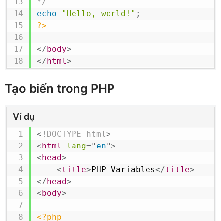
*/
echo
"Hello, world!"
;
?>
</
body
>
</
html
>
Tạo biến trong PHP
Ví dụ
<!
DOCTYPE
html
>
<
html
lang
=
"
en
"
>
<
head
>
<
title
>
PHP Variables
</
title
>
</
head
>
<
body
>
<?php