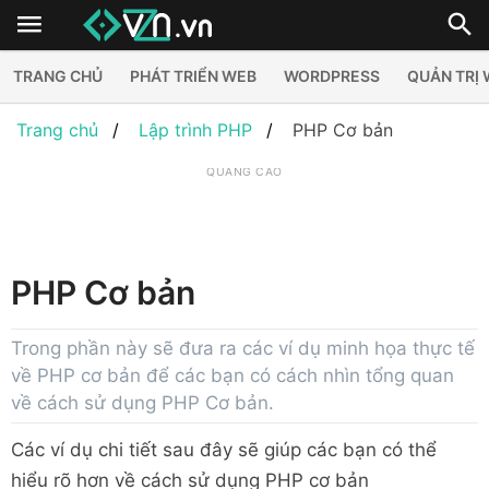
TRANG CHỦ
PHÁT TRIỂN WEB
WORDPRESS
QUẢN TRỊ
Trang chủ
Lập trình PHP
PHP Cơ bản
QUẢNG CÁO
PHP Cơ bản
Trong phần này sẽ đưa ra các ví dụ minh họa thực tế
về PHP cơ bản để các bạn có cách nhìn tổng quan
về cách sử dụng PHP Cơ bản.
Các ví dụ chi tiết sau đây sẽ giúp các bạn có thể
hiểu rõ hơn về cách sử dụng PHP cơ bản