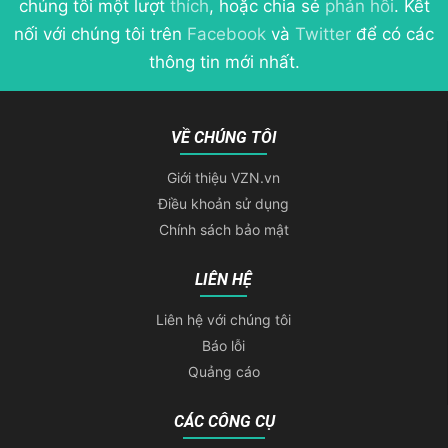
chúng tôi một lượt
thích
, hoặc chia sẻ
phản hồi
. Kết
nối với chúng tôi trên
Facebook
và
Twitter
để có các
thông tin mới nhất.
VỀ CHÚNG TÔI
Giới thiệu VZN.vn
Điều khoản sử dụng
Chính sách bảo mật
LIÊN HỆ
Liên hệ với chúng tôi
Báo lỗi
Quảng cáo
CÁC CÔNG CỤ