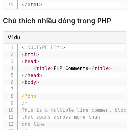
</
html
>
Chú thích nhiều dòng trong PHP
Ví dụ
<!
DOCTYPE
HTML
>
<
html
>
<
head
>
<
title
>
PHP Comments
</
title
>
</
head
>
<
body
>
<?php
/*

This is a multiple line comment block

that spans across more than

one line
