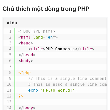
Chú thích một dòng trong PHP
Ví dụ
<!
DOCTYPE
html
>
<
html
lang
=
"
en
"
>
<
head
>
<
title
>
PHP Comments
</
title
>
</
head
>
<
body
>
<?php
// This is a single line comment
# This is also a single line comm
echo
'Hello World!'
;
?>
</
body
>