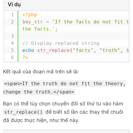
Ví dụ
<?php
$my_str
=
'If the facts do not fit th
the facts.'
;
// Display replaced string
echo
str_replace
(
"facts"
,
"truth"
,
$m
?>
Kết quả của đoạn mã trên sẽ là:
<span>If the truth do not fit the theory,
change the truth.</span>
Bạn có thể tùy chọn chuyển đối số thứ tư vào hàm
để biết số lần các thay thế chuỗi
str_replace()
đã được thực hiện, như thế này.