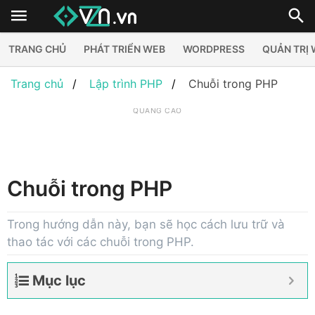
TRANG CHỦ
PHÁT TRIỂN WEB
WORDPRESS
QUẢN TRỊ
Trang chủ
Lập trình PHP
Chuỗi trong PHP
QUẢNG CÁO
Chuỗi trong PHP
Trong hướng dẫn này, bạn sẽ học cách lưu trữ và
thao tác với các chuỗi trong PHP.
Mục lục