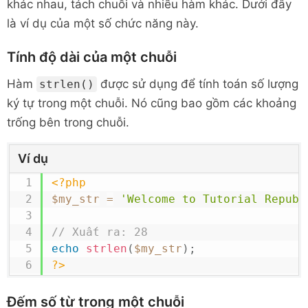
khác nhau, tách chuỗi và nhiều hàm khác. Dưới đây
là ví dụ của một số chức năng này.
Tính độ dài của một chuỗi
Hàm
được sử dụng để tính toán số lượng
strlen()
ký tự trong một chuỗi. Nó cũng bao gồm các khoảng
trống bên trong chuỗi.
Ví dụ
<?php
$my_str
=
'Welcome to Tutorial Republ
// Xuất ra: 28
echo
strlen
(
$my_str
)
;
?>
Đếm số từ trong một chuỗi