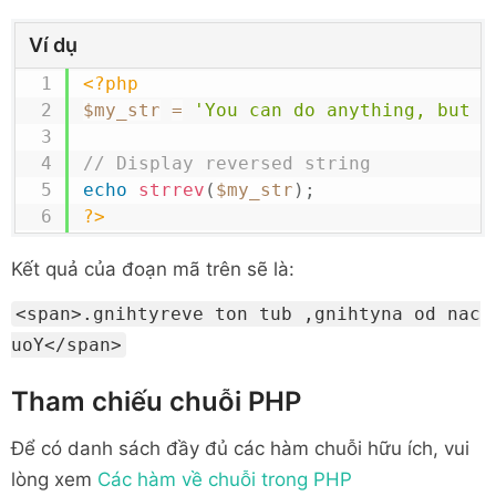
Ví dụ
<?php
$my_str
=
'You can do anything, but n
// Display reversed string
echo
strrev
(
$my_str
)
;
?>
Kết quả của đoạn mã trên sẽ là:
<span>.gnihtyreve ton tub ,gnihtyna od nac
uoY</span>
Tham chiếu chuỗi PHP
Để có danh sách đầy đủ các hàm chuỗi hữu ích, vui
lòng xem
Các hàm về chuỗi trong PHP