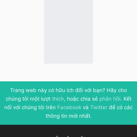
Trang web này có hữu ích đối với bạn? Hãy cho
chúng tôi một lượt
thích
, hoặc chia sẻ
phản hồi
. Kết
nối với chúng tôi trên
Facebook
và
Twitter
để có các
thông tin mới nhất.