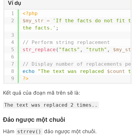
Ví dụ
<?php
$my_str
=
'If the facts do not fit th
the facts.'
;
// Perform string replacement
str_replace
(
"facts"
,
"truth"
,
$my_str
// Display number of replacements per
echo
"The text was replaced 
$count
 ti
?>
Kết quả của đoạn mã trên sẽ là:
The text was replaced 2 times..
Đảo ngược một chuỗi
Hàm
đảo ngược một chuỗi.
strrev()