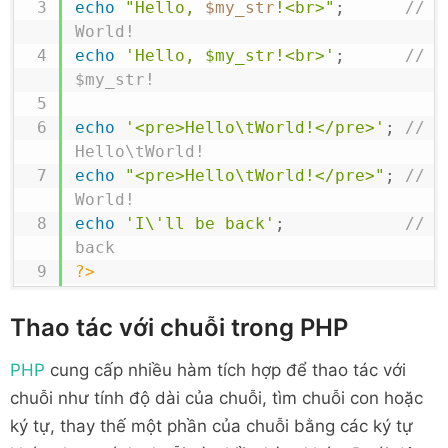
echo
"Hello, 
$my_str
!<br>"
;
// D
World!
echo
'Hello, $my_str!<br>'
;
// D
$my_str!
echo
'<pre>Hello\tWorld!</pre>'
;
// D
Hello\tWorld!
echo
"<pre>Hello\tWorld!</pre>"
;
// Di
World!
echo
'I\'ll be back'
;
// D
back
?>
Thao tác với chuỗi trong PHP
PHP
cung cấp nhiều hàm tích hợp để thao tác với
chuỗi như tính độ dài của chuỗi, tìm chuỗi con hoặc
ký tự, thay thế một phần của chuỗi bằng các ký tự