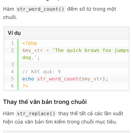
Hàm
đếm số từ trong một
str_word_count()
chuỗi.
Ví dụ
<?php
$my_str
=
'The quick brown fox jumps o
dog.'
;
// Kết quả: 9
echo
str_word_count
(
$my_str
)
;
?>
Thay thế văn bản trong chuỗi
Hàm
thay thế tất cả các lần xuất
str_replace()
hiện của văn bản tìm kiếm trong chuỗi mục tiêu.