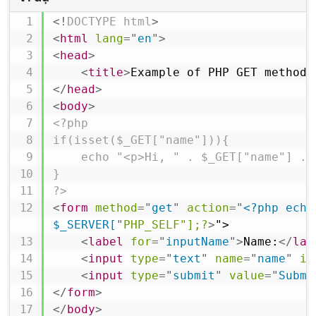
<!
DOCTYPE
html
>
<
html
lang
=
"
en
"
>
<
head
>
<
title
>
Example of PHP GET method
<
</
head
>
<
body
>
<?php

if(isset($_GET["name"])){

    echo "<p>Hi, " . $_GET["name"] . "</p>";

}

?>
<
form
method
=
"
get
"
action
=
"
<?php echo 
$_SERVER[
"
PHP_SELF"];?
>
">

<
label
for
=
"
inputName
"
>
Name:
</
lab
<
input
type
=
"
text
"
name
=
"
name
"
id
<
input
type
=
"
submit
"
value
=
"
Submi
</
form
>
</
body
>