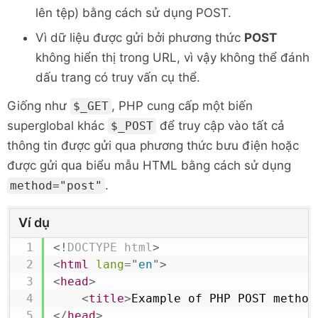
lên tệp) bằng cách sử dụng POST.
Vì dữ liệu được gửi bởi phương thức
POST
không hiển thị trong URL, vì vậy không thể đánh
dấu trang có truy vấn cụ thể.
Giống như
, PHP cung cấp một biến
$_GET
superglobal khác
để truy cập vào tất cả
$_POST
thông tin được gửi qua phương thức bưu điện hoặc
được gửi qua biểu mẫu HTML bằng cách sử dụng
.
method="post"
Ví dụ
<!
DOCTYPE
html
>
<
html
lang
=
"
en
"
>
<
head
>
<
title
>
Example of PHP POST method
</
head
>