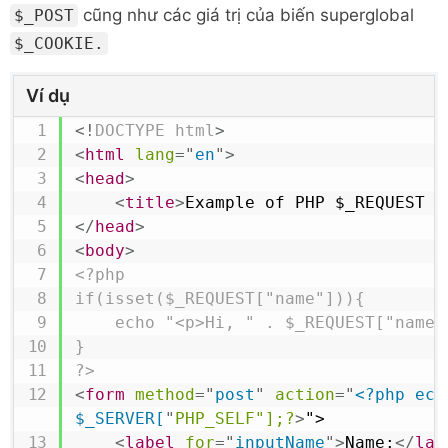
cũng như các giá trị của biến superglobal
$_POST
$_COOKIE.
Ví dụ
<!
DOCTYPE
html
>
<
html
lang
=
"
en
"
>
<
head
>
<
title
>
Example of PHP $_REQUEST v
</
head
>
<
body
>
<?php

if(isset($_REQUEST["name"])){

    echo "<p>Hi, " . $_REQUEST["name"] . "</p>";

}

?>
<
form
method
=
"
post
"
action
=
"
<?php echo
$_SERVER[
"
PHP_SELF"];?
>
">

<
label
for
=
"
inputName
"
>
Name:
</
lab