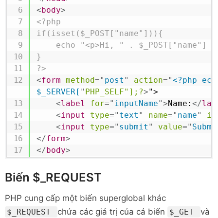
<
body
>
<?php

if(isset($_POST["name"])){

    echo "<p>Hi, " . $_POST["name"] . "</p>";

}

?>
<
form
method
=
"
post
"
action
=
"
<?php echo
$_SERVER[
"
PHP_SELF"];?
>
">

<
label
for
=
"
inputName
"
>
Name:
</
lab
<
input
type
=
"
text
"
name
=
"
name
"
id
<
input
type
=
"
submit
"
value
=
"
Submi
</
form
>
</
body
>
Biến $_REQUEST
PHP cung cấp một biến superglobal khác
chứa các giá trị của cả biến
và
$_REQUEST
$_GET