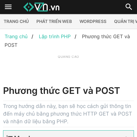
TRANG CHỦ
PHÁT TRIỂN WEB
WORDPRESS
QUẢN TRỊ
Trang chủ
Lập trình PHP
Phương thức GET và
POST
QUẢNG CÁO
Phương thức GET và POST
Trong hướng dẫn này, bạn sẽ học cách gửi thông tin
đến máy chủ bằng phương thức HTTP GET và POST
và nhận dữ liệu bằng PHP.