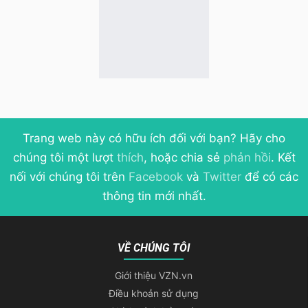
Trang web này có hữu ích đối với bạn? Hãy cho
chúng tôi một lượt
thích
, hoặc chia sẻ
phản hồi
. Kết
nối với chúng tôi trên
Facebook
và
Twitter
để có các
thông tin mới nhất.
VỀ CHÚNG TÔI
Giới thiệu VZN.vn
Điều khoản sử dụng