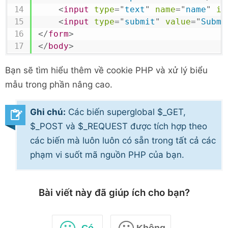
<
input
type
=
"
text
"
name
=
"
name
"
id
<
input
type
=
"
submit
"
value
=
"
Submi
</
form
>
</
body
>
Bạn sẽ tìm hiểu thêm về cookie PHP và xử lý biểu
mẫu trong phần nâng cao.
Ghi chú:
Các biến superglobal $_GET,
$_POST và $_REQUEST được tích hợp theo
các biến mà luôn luôn có sẵn trong tất cả các
phạm vi suốt mã nguồn PHP của bạn.
Bài viết này đã giúp ích cho bạn?