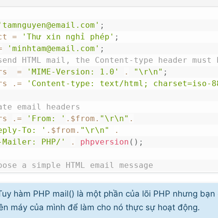
'tamnguyen@email.com'
;
ct
=
'Thư xin nghỉ phép'
;
=
'minhtam@email.com'
;
send HTML mail, the Content-type header must 
rs
=
'MIME-Version: 1.0'
.
"\r\n"
;
rs
.=
'Content-type: text/html; charset=iso-8
ate email headers
rs
.=
'From: '
.
$from
.
"\r\n"
.
eply-To: '
.
$from
.
"\r\n"
.
-Mailer: PHP/'
.
phpversion
(
)
;
pose a simple HTML email message
ge
=
'<html><body>'
;
ge
.=
'<h1 style="color:#f40;">Chào sếp!</h1>
uy hàm PHP mail() là một phần của lõi PHP nhưng bạn 
ge
.=
'<p style="color:#080;font-size:18px;">H
rên máy của mình để làm cho nó thực sự hoạt động.
hỉ một buổi được không ạ?</p>'
;