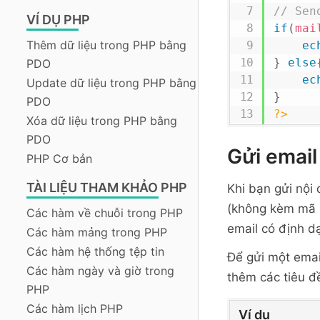
// Sen
VÍ DỤ PHP
if
(
mai
Thêm dữ liệu trong PHP bằng
ec
}
else
PDO
ec
Update dữ liệu trong PHP bằng
}
PDO
?>
Xóa dữ liệu trong PHP bằng
PDO
Gửi emai
PHP Cơ bản
TÀI LIỆU THAM KHẢO PHP
Khi bạn gửi nội
(không kèm mã h
Các hàm về chuỗi trong PHP
email có định 
Các hàm mảng trong PHP
Các hàm hệ thống tệp tin
Để gửi một emai
Các hàm ngày và giờ trong
thêm các tiêu 
PHP
Các hàm lịch PHP
Ví dụ