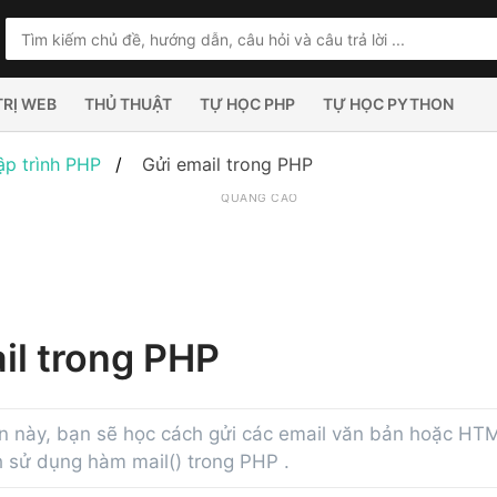
TRỊ WEB
THỦ THUẬT
TỰ HỌC PHP
TỰ HỌC PYTHON
ập trình PHP
Gửi email trong PHP
QUẢNG CÁO
il trong PHP
 này, bạn sẽ học cách gửi các email văn bản hoặc HTML
h sử dụng hàm mail() trong PHP .