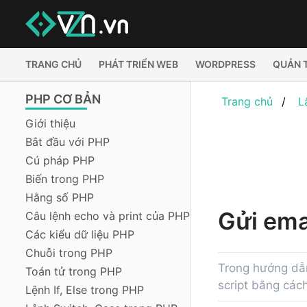
TRANG CHỦ
PHÁT TRIỂN WEB
WORDPRESS
QUẢN 
PHP CƠ BẢN
Trang chủ
L
Giới thiệu
Bắt đầu với PHP
Cú pháp PHP
Biến trong PHP
Hằng số PHP
Gửi ema
Câu lệnh echo và print của PHP
Các kiểu dữ liệu PHP
Chuỗi trong PHP
Trong hướng dẫn
Toán tử trong PHP
script bằng các
Lệnh If, Else trong PHP