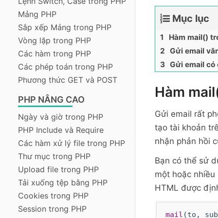
Lệnh Switch, Case trong PHP
Mảng PHP
Mục lục
Sắp xếp Mảng trong PHP
Hàm mail() t
Vòng lặp trong PHP
Gửi email vă
Các hàm trong PHP
Gửi email c
Các phép toán trong PHP
Phương thức GET và POST
Hàm mail
PHP NÂNG CAO
Gửi email rất p
Ngày và giờ trong PHP
tạo tài khoản t
PHP Include và Require
nhận phản hồi c
Các hàm xử lý file trong PHP
Thư mục trong PHP
Bạn có thể sử 
Upload file trong PHP
một hoặc nhiều
Tải xuống tệp bằng PHP
HTML được định
Cookies trong PHP
Session trong PHP
mail
(to, sub