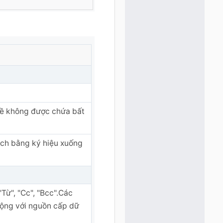
đề không được chứa bất
ách bằng ký hiệu xuống
Từ", "Cc", "Bcc".Các
cộng với nguồn cấp dữ