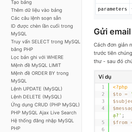
Tạo bảng
parameters
Thêm dữ liệu vào bảng
Các câu lệnh soạn sẵn
ID được chèn lần cuối trong
Gửi email
MySQL
Truy vấn SELECT trong MySQL
Cách đơn giản n
bằng PHP
trước tiên chúng
Lọc bản ghi với WHERE
thư - sau đó ch
Mệnh đề MySQL LIMIT
Mệnh đề ORDER BY trong
Ví dụ
MySQL
<?php
Lệnh UPDATE (MySQL)
$to
=
Lệnh DELETE (MySQL)
$subje
Ứng dụng CRUD (PHP MySQL)
$messa
PHP MySQL Ajax Live Search
ạ?'
;
Hệ thống đăng nhập MySQL
$from
PHP