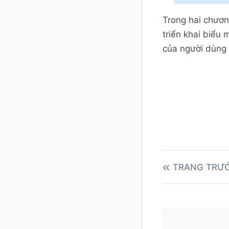
$messa
Trong hai chươn
// Sen
triển khai biểu
if
(
mai
của người dùng 
ec
}
else
ec
}
?>
TRANG TRƯ