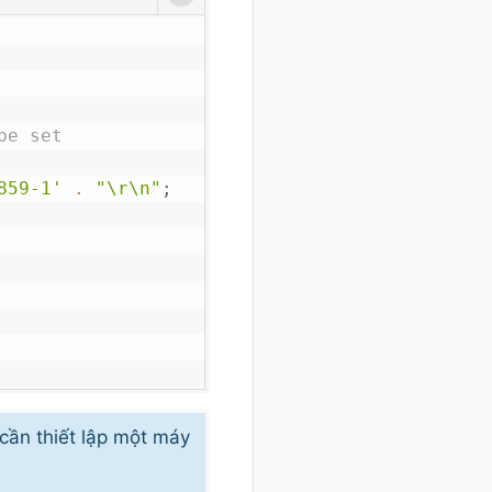
be set
859-1'
.
"\r\n"
;
'
;
cần thiết lập một máy
ôm nay cho em 