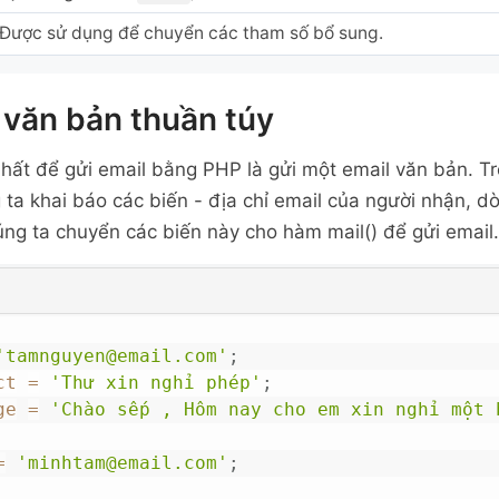
Được sử dụng để chuyển các tham số bổ sung.
 văn bản thuần túy
hất để gửi email bằng PHP là gửi một email văn bản. Tr
 ta khai báo các biến - địa chỉ email của người nhận, d
úng ta chuyển các biến này cho hàm mail() để gửi email.
'tamnguyen@email.com'
;
ct
=
'Thư xin nghỉ phép'
;
ge
=
'Chào sếp , Hôm nay cho em xin nghỉ một b
=
'minhtam@email.com'
;