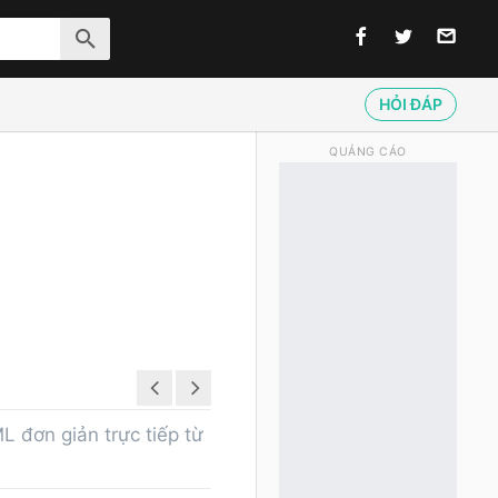
HỎI ĐÁP
QUẢNG CÁO
 đơn giản trực tiếp từ