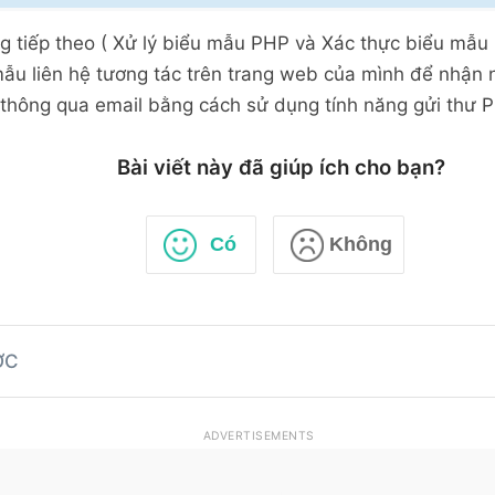
ge
.=
'</body></html>'
;
g tiếp theo ( Xử lý biểu mẫu PHP và Xác thực biểu mẫu
ding email
 mẫu liên hệ tương tác trên trang web của mình để nhận 
l
(
$to
,
$subject
,
$message
,
$headers
)
)
{
thông qua email bằng cách sử dụng tính năng gửi thư 
ho
'Email của bạn đã gửi thành công.'
;
{
Bài viết này đã giúp ích cho bạn?
ho
'Không thể gửi email, vui lòng thử lại.'
;
Có
Không
ỚC
ADVERTISEMENTS