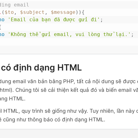
ding email
l
(
$to
,
$subject
,
$message
)
)
{
ho
'Email của bạn đã được gửi đi'
;
{
ho
'Không thể gửi email, vui lòng thử lại.'
;
l có định dạng HTML
 dung email văn bản bằng PHP, tất cả nội dung sẽ được 
tml). Chúng tôi sẽ cải thiện kết quả đó và biến email 
dạng HTML.
l HTML, quy trình sẽ giống như vậy. Tuy nhiên, lần này 
đề cũng như thông báo có định dạng HTML.