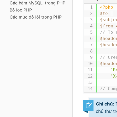
Các hàm MySQLi trong PHP
<?php
Bộ lọc PHP
$to
=
Các mức độ lỗi trong PHP
$subje
$from
// To 
$heade
$heade
// Cre
$heade
'R
'X
// Com
$messa
$messa
Ghi chú:
T
$messa
chủ thư t
xin ng