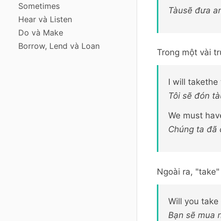
Sometimes
Tàusẽ đưa an
Hear và Listen
Do và Make
Borrow, Lend và Loan
Trong một vài t
I will taketh
Tôi sẽ đón t
We must have
Chúng ta đã
Ngoài ra, "take
Will you take
Bạn sẽ mua 