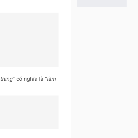
thing
" có nghĩa là "
làm