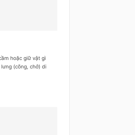
 cầm hoặc giữ vật gì
lưng (cõng, chở) di