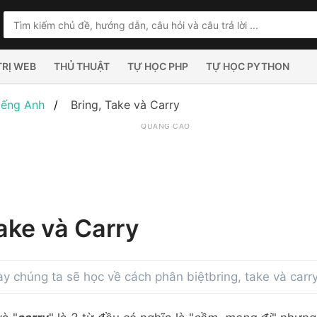
TRỊ WEB
THỦ THUẬT
TỰ HỌC PHP
TỰ HỌC PYTHON
iếng Anh
Bring, Take và Carry
QUẢNG CÁO
Take và Carry
ày chúng ta sẽ học về cách phân biệtbring, take và carry