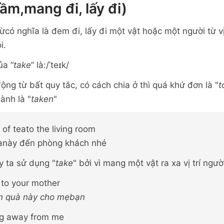
cầm,mang đi, lấy đi)
từcó nghĩa là đem đi, lấy đi một vật hoặc một người từ vị 
i.
ủa “
take
” là:/ˈteɪk/
động từ bất quy tắc, có cách chia ở thì quá khứ đơn là "
t
ành là "
taken
"
 of teato the living room
ànày đến phòng khách nhé
y ta sử dụng "
take
" bởi vì mang một vật ra xa vị trí ngườ
t to your mother
 quà này cho mẹbạn
og away from me