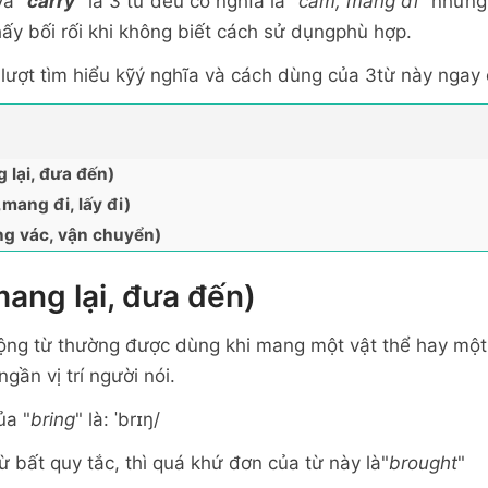
và "
carry
" là 3 từ đều có nghĩa là "
cầm, mang đi
" nhưng
ấy bối rối khi không biết cách sử dụngphù hợp.
 lượt tìm hiểu kỹý nghĩa và cách dùng của 3từ này ngay
g lại, đưa đến)
mang đi, lấy đi)
ng vác, vận chuyển)
(mang lại, đưa đến)
động từ thường được dùng khi mang một vật thể hay một
gần vị trí người nói.
ủa "
bring
" là: ˈbrɪŋ/
từ bất quy tắc, thì quá khứ đơn của từ này là"
brought
"