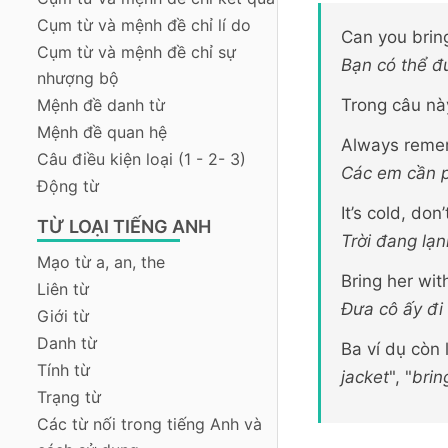
Cụm từ và mệnh đề chỉ lí do
Can you brin
Cụm từ và mệnh đề chỉ sự
Bạn có thể đ
nhượng bộ
Mệnh đề danh từ
Trong câu nà
Mệnh đề quan hệ
Always remem
Câu điều kiện loại (1 - 2- 3)
Các em cần p
Động từ
It’s cold, do
TỪ LOẠI TIẾNG ANH
Trời đang lạ
Mạo từ a, an, the
Bring her wit
Liên từ
Đưa cô ấy đi
Giới từ
Danh từ
Ba ví dụ còn 
Tính từ
jacket
", "
b
rin
Trạng từ
Các từ nối trong tiếng Anh và