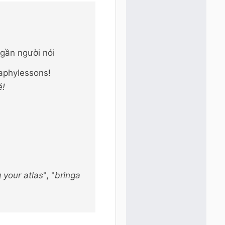
 gần người nói
aphylessons!
é!
g your atlas
"
, "
bringa