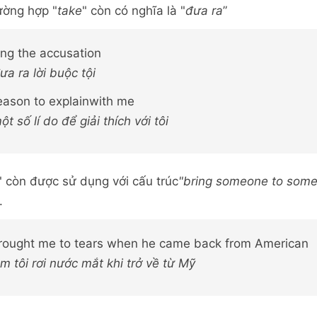
ường hợp "
take
" còn có nghĩa là "
đưa ra
”
ing the accusation
a ra lời buộc tội
eason to explainwith me
t số lí do để giải thích với tôi
" còn được sử dụng với cấu trúc
"bring someone to some
.
rought me to tears when he came back from American
làm tôi rơi nước mắt khi trở về từ Mỹ