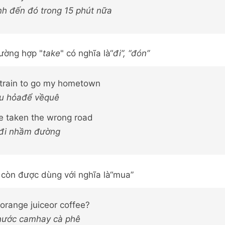
h đến đó trong 15 phút nữa
rường hợp "
take
" có nghĩa là“
đi”, “đón”
e train to go my hometown
àu hỏađể vềquê
 taken the wrong road
 đi nhầm đường
" còn được dùng với nghĩa là“mua”
 orange juiceor coffee?
nước camhay cà phê