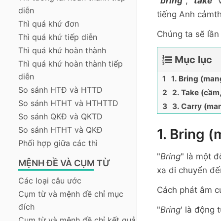
"
bring
", "
take
" 
diễn
tiếng Anh cảmth
Thì quá khứ đơn
Chúng ta sẽ lần
Thì quá khứ tiếp diễn
Thì quá khứ hoàn thành
Mục lục
Thì quá khứ hoàn thành tiếp
diễn
1. Bring (man
So sánh HTĐ và HTTD
2. Take (cầm,
So sánh HTHT và HTHTTD
3. Carry (ma
So sánh QKĐ và QKTD
So sánh HTHT và QKĐ
1. Bring 
Phối hợp giữa các thì
"
Bring
" là một 
MỆNH ĐỀ VÀ CỤM TỪ
xa di chuyển đến
Các loại câu ước
Cách phát âm c
Cụm từ và mệnh đề chỉ mục
đích
"
Bring
' là động 
Cụm từ và mệnh đề chỉ kết quả