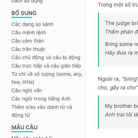
cách sử dụng
Trong một số tr
BỔ SUNG
The judge br
Các dạng so sánh
Thẩm phán đư
Câu mệnh lệnh
Câu cảm thán
Bring some r
Câu trần thuật
Hãy đưa ra mộ
Câu chủ động và câu bị động
Câu trực tiếp và câu gián tiếp
Từ chỉ về số lượng (some, any,
Ngoài ra, "
bring
few, little)
cho, gây ra cho
"
Câu nghi vấn
Các ngôi trong tiếng Anh
My brother b
Thêm s/es vào danh từ và
Anh trai tôi 
động từ
MẪU CÂU