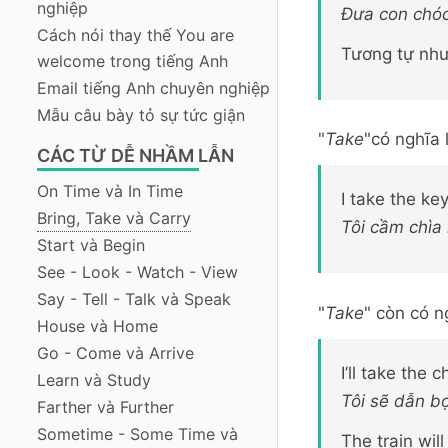
nghiệp
Đưa con chóc
Cách nói thay thế You are
Tương tự như 
welcome trong tiếng Anh
Email tiếng Anh chuyên nghiệp
Mẫu câu bày tỏ sự tức giận
"
Take
"có nghĩa 
CÁC TỪ DỄ NHẦM LẪN
On Time và In Time
I take the ke
Bring, Take và Carry
Tôi cầm chìa
Start và Begin
See - Look - Watch - View
Say - Tell - Talk và Speak
"
Take
" còn có n
House và Home
Go - Come và Arrive
I’ll take the 
Learn và Study
Tôi sẽ dẫn bọ
Farther và Further
Sometime - Some Time và
The train wil