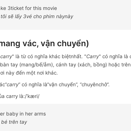
 take 3ticket for this movie
 tôi sẽ lấy 3vé cho phim nàynày
(mang vác, vận chuyển)
"
carry
" là từ có nghĩa khác biệtnhất. "
Carry
" có nghĩa là
bàn tay (mang/bế/ẵm), cánh tay (xách, bồng) hoặc trên 
ơi này đến một nơi khác.
ác“
carry
” có nghĩa là“vận chuyển”, “chuyênchở”.
 carry là:/ˈkæri/
her baby in her arms
bé trên tay