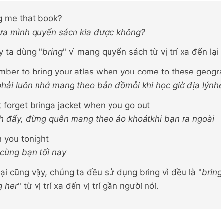
g me that book?
ưa mình quyển sách kia được không?
y ta dùng "
bring
" vì mang quyển sách từ vị trí xa đến lại
ber to bring your atlas when you come to these geogr
hải luôn nhớ mang theo bản đồmỗi khi học giờ địa lýnh
n’t forget bringa jacket when you go out
nh đấy, đừng quên mang theo áo khoátkhi bạn ra ngoài
h you tonight
 cùng bạn tối nay
lại cũng vậy, chúng ta đều sử dụng bring vì đều là "
brin
g her
" từ vị trí xa đến vị trí gần người nói.