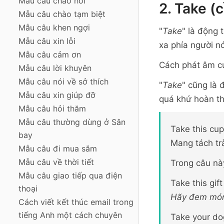
Mẫu câu chào hỏi
2. Take (
Mẫu câu chào tạm biệt
Mẫu câu khen ngợi
"
Take
" là động 
Mẫu câu xin lỗi
xa phía người nó
Mẫu câu cảm ơn
Cách phát âm c
Mẫu câu lời khuyên
Mẫu câu nói về sở thích
"
Take
" cũng là 
Mẫu câu xin giúp đỡ
quá khứ hoàn th
Mẫu câu hỏi thăm
Mẫu câu thường dùng ở Sân
Take this cup
bay
Mang tách tr
Mẫu câu đi mua sắm
Mẫu câu về thời tiết
Trong câu nà
Mẫu câu giao tiếp qua điện
Take this gif
thoại
Hãy đem món
Cách viết kết thúc email trong
tiếng Anh một cách chuyên
Take your d