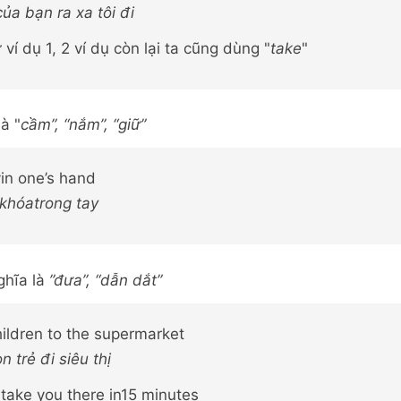
ủa bạn ra xa tôi đi
ví dụ 1, 2 ví dụ còn lại ta cũng dùng "
take
"
là "
cầm”, “nắm”, “giữ”
yin one’s hand
 khóatrong tay
ghĩa là
”đưa”, “dẫn dắt”
children to the supermarket
n trẻ đi siêu thị
l take you there in15 minutes