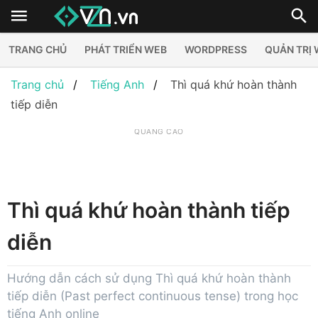
TRANG CHỦ
PHÁT TRIỂN WEB
WORDPRESS
QUẢN TRỊ
Trang chủ
Tiếng Anh
Thì quá khứ hoàn thành
tiếp diễn
QUẢNG CÁO
Thì quá khứ hoàn thành tiếp
diễn
Hướng dẫn cách sử dụng Thì quá khứ hoàn thành
tiếp diễn (Past perfect continuous tense) trong học
tiếng Anh online