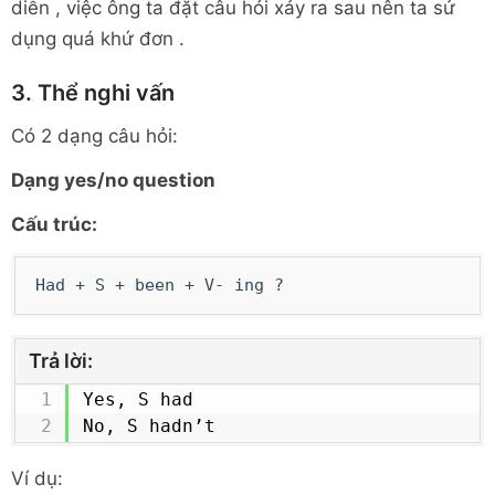
diễn , việc ông ta đặt câu hỏi xảy ra sau nên ta sử
dụng quá khứ đơn .
3. Thể nghi vấn
Có 2 dạng câu hỏi:
Dạng yes/no question
Cấu trúc:
Had + S + been + V- ing ?
Trả lời:
Yes, S had

No, S hadn’t
Ví dụ: