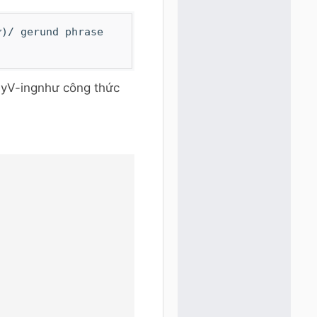
ừ)/ gerund phrase
ayV-ingnhư công thức