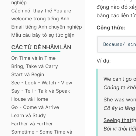
nghiệp
động nào đó xảy
Cách nói thay thế You are
bằng các liên t
welcome trong tiếng Anh
Email tiếng Anh chuyên nghiệp
Công thức:
Mẫu câu bày tỏ sự tức giận
Because/ sin
CÁC TỪ DỄ NHẦM LẪN
On Time và In Time
Ví dụ:
Bring, Take và Carry
Start và Begin
We can’t go 
See - Look - Watch - View
Chúng ta khôn
Say - Tell - Talk và Speak
House và Home
She was wor
Go - Come và Arrive
Cô ấy lo lắng
Learn và Study
Seeing that
t
Farther và Further
Bởi vì thời t
Sometime - Some Time và