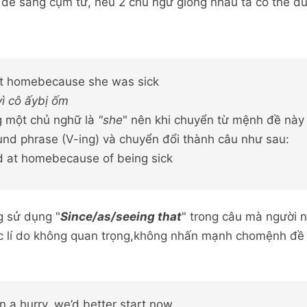
 đề sang cụm từ, nếu 2 chủ ngữ giống nhau ta có thể 
at homebecause she was sick
vì cô ấybị ốm
g một chủ nghữ là
"she
" nên khi chuyển từ mệnh đề này
nd phrase (V-ing) và chuyển đổi thành câu như sau:
d at homebecause of being sick
g sử dụng "
Since/as/seeing that
" trong câu mà người 
ặc lí do không quan trọng,không nhấn mạnh chomệnh đề
in a hurry, we’d better start now