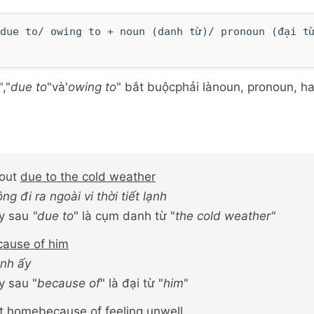
due to/ owing to + noun (danh từ)/ pronoun (đại t
","
due to
"và'
owing to
" bắt buộcphải lànoun, pronoun, h
 out
due to the cold weather
ng đi ra ngoài vi thời tiết lạnh
ày sau
"due to
" là cụm danh từ "
the cold weather"
cause of him
anh ấy
y sau "
because of
" là đại từ "
him
"
at home
because of feeling
unwell