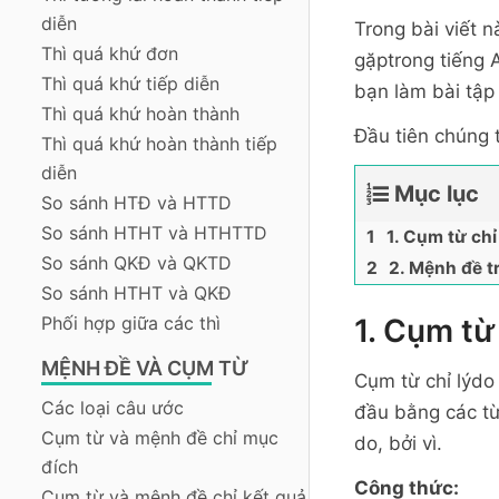
diễn
Trong bài viết 
Thì quá khứ đơn
gặptrong tiếng 
Thì quá khứ tiếp diễn
bạn làm bài tập
Thì quá khứ hoàn thành
Đầu tiên chúng t
Thì quá khứ hoàn thành tiếp
diễn
Mục lục
So sánh HTĐ và HTTD
So sánh HTHT và HTHTTD
1. Cụm từ chỉ
So sánh QKĐ và QKTD
2. Mệnh đề t
So sánh HTHT và QKĐ
Phối hợp giữa các thì
1. Cụm từ
MỆNH ĐỀ VÀ CỤM TỪ
Cụm từ chỉ lýdo
Các loại câu ước
đầu bằng các từ
Cụm từ và mệnh đề chỉ mục
do, bởi vì.
đích
Công thức:
Cụm từ và mệnh đề chỉ kết quả