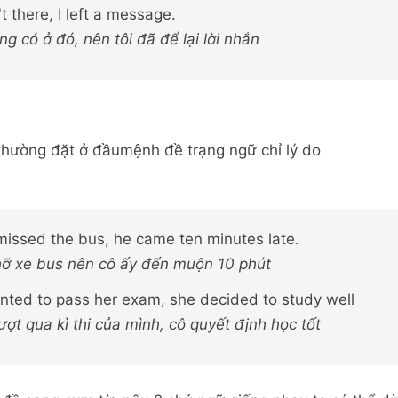
 there, I left a message.
ng có ở đó, nên tôi đã để lại lời nhắn
thường đặt ở đầumệnh đề trạng ngữ chỉ lý do
missed the bus, he came ten minutes late.
nhỡ xe bus nên cô ấy đến muộn 10 phút
nted to pass her exam, she decided to study well
ợt qua kì thi của mình, cô quyết định học tốt