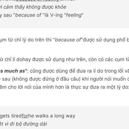
vì cảm thấy không được khỏe
y sau "
because of
"là V-ing "
feeling
"
m từ chỉ lý do trên thì "
because of
"được sử dụng phổ b
ừ chỉ lí dohay được sử dụng như trên, còn có các cụm t
 as much as
"
: cũng được dùng để đưa ra lí do trong lối v
 sau (không được đứng ở đầu câu) khi người nói muốn 
êm cho lời nói của mình hơn là thực sự đưa ra một lý do
gets tired
for
he walks a long way
t vì đi bộ đường dài