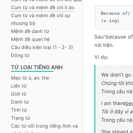
Cụm từ và mệnh đề chỉ lí do
Because of/ 
Cụm từ và mệnh đề chỉ sự
(v-ing)
nhượng bộ
Mệnh đề danh từ
Sau"
because of
Mệnh đề quan hệ
nói trên.
Câu điều kiện loại (1 - 2- 3)
Động từ
Ví dụ:
TỪ LOẠI TIẾNG ANH
We didn’t go
Mạo từ a, an, the
Chúng tôi khô
Liên từ
Trong câu n
Giới từ
Danh từ
I am there
be
Tính từ
Tôi ở đây vì 
Trạng từ
Trong câu nà
Các từ nối trong tiếng Anh và
She stayed 