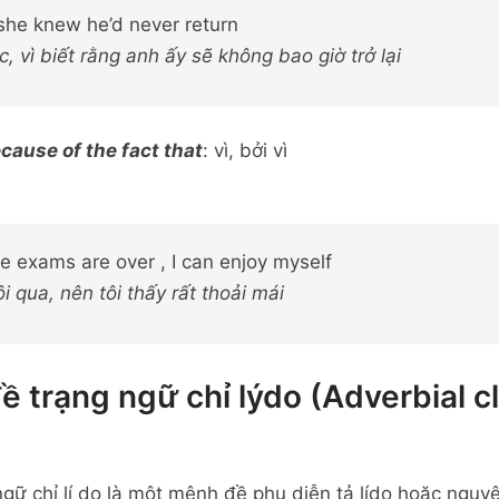
she knew he’d never return
, vì biết rằng anh ấy sẽ không bao giờ trở lại
cause of the fact that
: vì, bởi vì
e exams are over , I can enjoy myself
rôi qua, nên tôi thấy rất thoải mái
ề trạng ngữ chỉ lýdo (Adverbial c
gữ chỉ lí do là một mệnh đề phụ diễn tả lído hoặc ngu