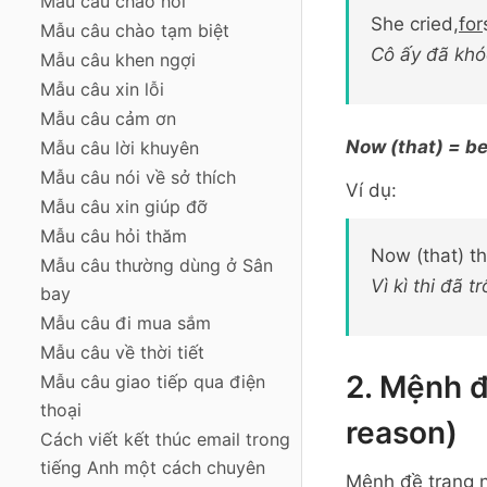
Mẫu câu chào hỏi
She cried,
for
Mẫu câu chào tạm biệt
Cô ấy đã khóc
Mẫu câu khen ngợi
Mẫu câu xin lỗi
Mẫu câu cảm ơn
Now (that) = be
Mẫu câu lời khuyên
Mẫu câu nói về sở thích
Ví dụ:
Mẫu câu xin giúp đỡ
Mẫu câu hỏi thăm
Now (that) th
Mẫu câu thường dùng ở Sân
Vì kì thi đã t
bay
Mẫu câu đi mua sắm
Mẫu câu về thời tiết
2. Mệnh đ
Mẫu câu giao tiếp qua điện
thoại
reason)
Cách viết kết thúc email trong
tiếng Anh một cách chuyên
Mệnh đề trạng n