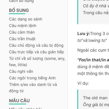
cách sử dụng
Cô ấy ở nhà 
BỔ SUNG
Trong câu nà
Các dạng so sánh
Câu mệnh lệnh
Câu cảm thán
Lưu ý:
Trong 3 cụ
Câu trần thuật
to
"và'
owing to
"
Câu chủ động và câu bị động
Ngoài các cụm t
Câu trực tiếp và câu gián tiếp
Từ chỉ về số lượng (some, any,
"For/in that/in
few, little)
dùng ở mệnh đề
Câu nghi vấn
một thông tin th
Các ngôi trong tiếng Anh
Ví dụ:
Thêm s/es vào danh từ và
động từ
The old man 
MẪU CÂU
Ông già bị mệ