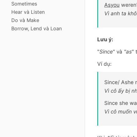
Sometimes
Asyou
weren't
Hear và Listen
Vì anh ta khô
Do và Make
Borrow, Lend và Loan
Lưu ý:
"
Since
" và
"as
" 
Ví dụ:
Since/ Ashe 
Vì cô ấy bị 
Since she wa
Vì cô muốn vư