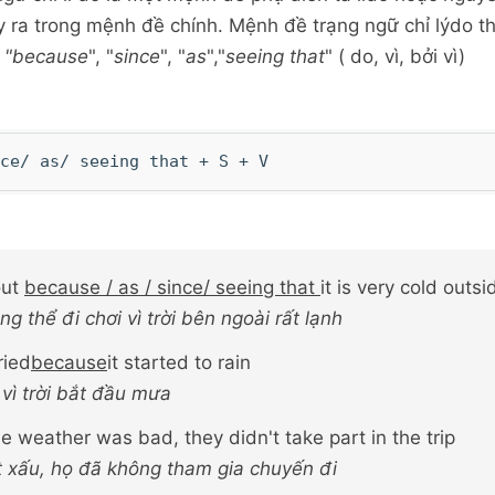
 ra trong mệnh đề chính. Mệnh đề trạng ngữ chỉ lýdo 
ừ
"because
", "
since
", "
as
","
seeing that
" ( do, vì, bởi vì)
ce/ as/ seeing that + S + V
out
because / as / since/ seeing that
it is very cold outsi
g thể đi chơi vì trời bên ngoài rất lạnh
ried
because
it started to rain
 vì trời bắt đầu mưa
he weather was bad, they didn't take part in the trip
iết xấu, họ đã không tham gia chuyến đi