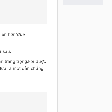
iến hơn"
due
ừ sau:
ăn trang trọng.For được
đưa ra một dẫn chứng,
: