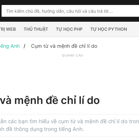
TRỊ WEB
THỦ THUẬT
TỰ HỌC PHP
TỰ HỌC PYTHON
iếng Anh
Cụm từ và mệnh đề chỉ lí do
QUẢNG CÁO
và mệnh đề chỉ lí do
dẫn các bạn tìm hiểu về cụm từ và mệnh đề chỉ lí do tro
h đề thông dụng trong tiếng Anh.