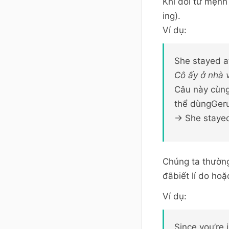
Khi đổi từ mệnh
ing).
Ví dụ:
She stayed 
Cô ấy ở nhà 
Câu này cùn
thể dùngGeru
-> She staye
Chúng ta thườn
đãbiết lí do ho
Ví dụ:
Since you’re 