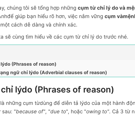
này, chúng tôi sẽ tổng hợp những
cụm từ chỉ lý do và mệ
Anhđể giúp bạn hiểu rõ hơn, việc nắm vững
cụm vàmệnh 
 một cách dễ dàng và chính xác.
a sẽ cùng tìm hiểu về các cụm từ chỉ lý do trước nhé.
 lýdo (Phrases of reason)
rạng ngữ chỉ lýdo (Adverbial clauses of reason)
 chỉ lýdo (Phrases of reason)
 là những cụm từdùng để diễn tả lýdo của một hành độ
 sau: "
because of"
, "
due to
", hoặc "
owing to"
. Cả 3 từ n