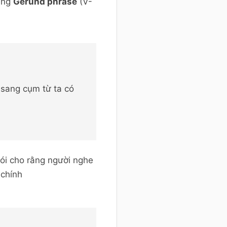
dùng
Gerund phrase
(V-
 sang cụm từ ta có
nói cho rằng người nghe
 chính