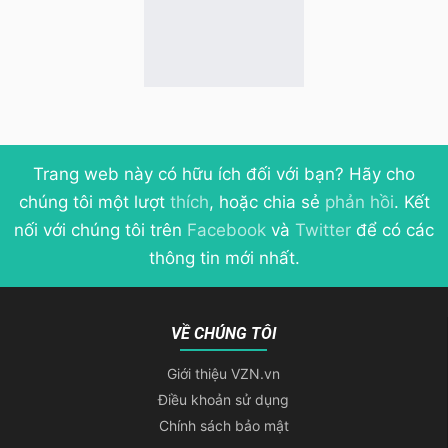
Trang web này có hữu ích đối với bạn? Hãy cho
chúng tôi một lượt
thích
, hoặc chia sẻ
phản hồi
. Kết
nối với chúng tôi trên
Facebook
và
Twitter
để có các
thông tin mới nhất.
VỀ CHÚNG TÔI
Giới thiệu VZN.vn
Điều khoản sử dụng
Chính sách bảo mật