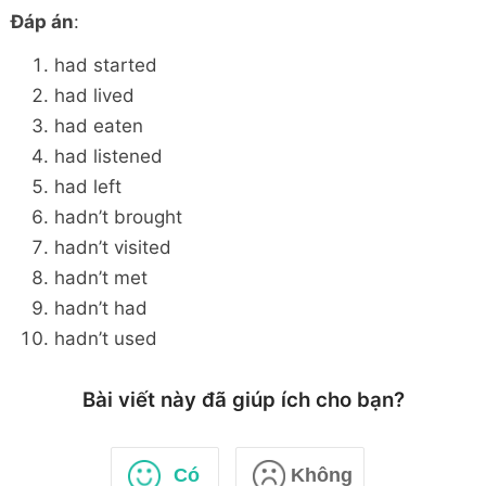
Đáp án
:
had started
had lived
had eaten
had listened
had left
hadn’t brought
hadn’t visited
hadn’t met
hadn’t had
hadn’t used
Bài viết này đã giúp ích cho bạn?
Có
Không