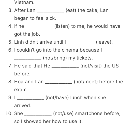
Vietnam.
After Lan ____________ (eat) the cake, Lan
began to feel sick.
If he ____________ (listen) to me, he would have
got the job.
Linh didn’t arrive until I ____________ (leave).
I couldn’t go into the cinema because I
____________ (not/bring) my tickets.
He said that He ____________ (not/visit) the US
before.
Hoa and Lan ____________ (not/meet) before the
exam.
I ____________ (not/have) lunch when she
arrived.
She ____________ (not/use) smartphone before,
so I showed her how to use it.