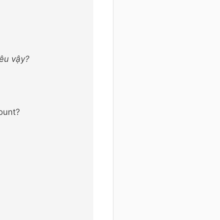
iêu vậy?
count?