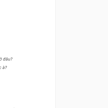
 ở đâu?
c à?