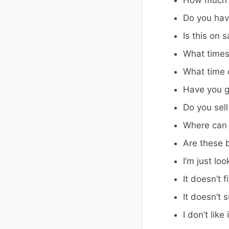
How much i
Do you hav
Is this on s
What times
What time 
Have you g
Do you sel
Where can 
Are these 
I’m just lo
It doesn’t f
It doesn’t 
I don’t like 