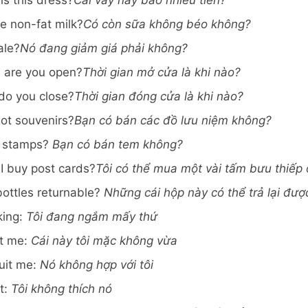
s this dress?
Cái váy này bao nhiêu tiền?
e non-fat milk?
Có còn sữa không béo không?
ale?
Nó đang giảm giá phải không?
 are you open?
Thời gian mở cửa là khi nào?
do you close?
Thời gian đóng cửa là khi nào?
ot souvenirs?
Bạn có bán các đồ lưu niệm không?
l stamps?
Bạn có bán tem không?
I buy post cards?
Tôi có thể mua một vài tấm bưu thiếp
bottles returnable?
Những cái hộp này có thể trả lại đượ
oking:
Tôi đang ngắm mấy thứ
it me:
Cái này tôi mặc không vừa
suit me:
Nó không hợp với tôi
it:
Tôi không thích nó