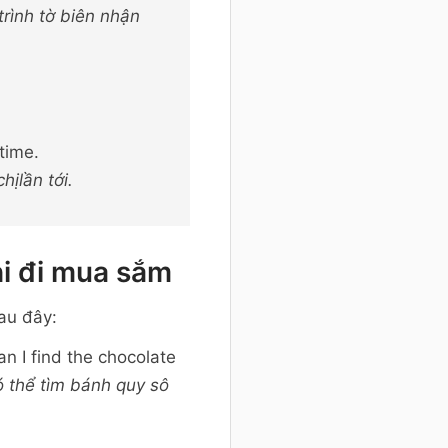
trình tờ biên nhận
time.
ịlần tới.
i đi mua sắm
au đây:
n I find the chocolate
có thể tìm bánh quy sô