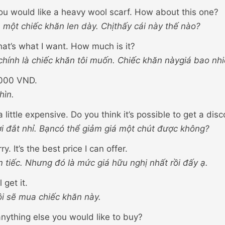
u would like a heavy wool scarf. How about this one?
h một chiếc khăn len dày. Chịthấy cái này thế nào?
that’s what I want. How much is it?
chính là chiếc khăn tôi muốn. Chiếc khăn nàygiá bao nh
,000 VND.
hìn.
 a little expensive. Do you think it’s possible to get a dis
ơi đắt nhỉ. Bạncó thể giảm giá một chút được không?
ry. It’s the best price I can offer.
àm tiếc. Nhưng đó là mức giá hữu nghị nhất rồi đấy ạ.
l get it.
ôi sẽ mua chiếc khăn này.
anything else you would like to buy?