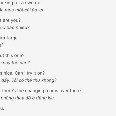
looking for a sweater.
ốn mua một cái áo len
e are you?
 cỡ bao nhiêu?
tra-large.
ại
t this one?
c này thế nào?
s nice. Can I try it on?
 đấy. Tôi có thể thử không?
, there’s the changing rooms over there.
, phòng thay đồ ở đằng kia
u.