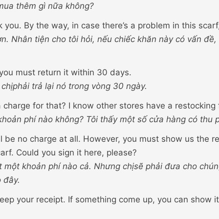
mua thêm gì nữa không?
 you. By the way, in case there’s a problem in this scarf, 
. Nhân tiện cho tôi hỏi, nếu chiếc khăn này có vấn đề, tô
you must return it within 30 days.
hịphải trả lại nó trong vòng 30 ngày.
a charge for that? I know other stores have a restocking 
khoản phí nào không? Tôi thấy một số cửa hàng có thu p
l be no charge at all. However, you must show us the r
carf. Could you sign it here, please?
 một khoản phí nào cả. Nhưng chịsẽ phải đưa cho chúng 
 đây.
Keep your receipt. If something come up, you can show it