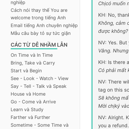
nghiệp
Chịcó muốn 
Cách nói thay thế You are
KH: No, thank
welcome trong tiếng Anh
Không, cảm ơn
Email tiếng Anh chuyên nghiệp
được không?
Mẫu câu bày tỏ sự tức giận
NV: Yes. But 
CÁC TỪ DỄ NHẦM LẪN
Vâng. Nhưng c
On Time và In Time
KH: Is there 
Bring, Take và Carry
Có phải mất 
Start và Begin
See - Look - Watch - View
NV: There wil
Say - Tell - Talk và Speak
tag on this s
House và Home
Sẽ không mất
Go - Come và Arrive
Mời chịký vào
Learn và Study
Farther và Further
NV: Alright. 
Sometime - Some Time và
you a refund.