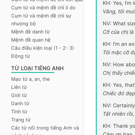
KH: Yes, I’m 
Cụm từ và mệnh đề chỉ lí do
Vâng, tôi mu
Cụm từ và mệnh đề chỉ sự
nhượng bộ
NV: What siz
Mệnh đề danh từ
Cỡ của chị là
Mệnh đề quan hệ
KH: I’m an ex
Câu điều kiện loại (1 - 2- 3)
Tôi mặc cỡ đ
Động từ
NV: How abou
TỪ LOẠI TIẾNG ANH
Chị thấy chiế
Mạo từ a, an, the
KH: Yes, that’
Liên từ
Chiếc đó đẹp
Giới từ
Danh từ
NV: Certainly
Tính từ
Tất nhiên rồi
Trạng từ
KH: Thank yo
Các từ nối trong tiếng Anh và
Cám ơn bạn