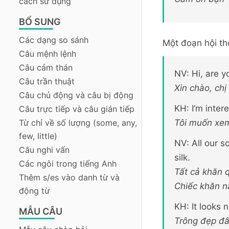
cách sử dụng
BỔ SUNG
Các dạng so sánh
Một đoạn hội th
Câu mệnh lệnh
Câu cảm thán
NV: Hi, are 
Câu trần thuật
Xin chào, chị
Câu chủ động và câu bị động
KH: I’m inter
Câu trực tiếp và câu gián tiếp
Tôi muốn xem
Từ chỉ về số lượng (some, any,
few, little)
NV: All our s
Câu nghi vấn
silk.
Các ngôi trong tiếng Anh
Tất cả khăn 
Thêm s/es vào danh từ và
Chiếc khăn n
động từ
KH: It looks 
MẪU CÂU
Trông đẹp đấ