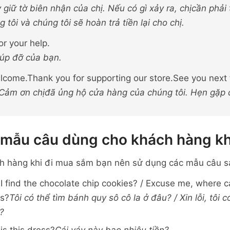
 giữ tờ biên nhận của chị. Nếu có gì xảy ra, chịcần phải 
 tôi và chúng tôi sẽ hoàn trả tiền lại cho chị.
r your help.
úp đỡ của bạn.
lcome.Thank you for supporting our store.See you next 
 Cảm ơn chịđã ủng hộ cửa hàng của chúng tôi. Hẹn gặp ch
 mẫu câu dùng cho khách hàng kh
ch hàng khi đi mua sắm bạn nên sử dụng các mẫu câu s
 find the chocolate chip cookies? / Excuse me, where ca
es?
Tôi có thể tìm bánh quy sô cô la ở đâu? / Xin lỗi, tôi 
?