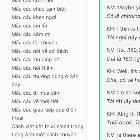
Mẫu câu chào hỏi
NV: Maybe yo
Mẫu câu chào tạm biệt
Có lẽ chịthíc
Mẫu câu khen ngợi
Mẫu câu xin lỗi
KH: I thinks 
Mẫu câu cảm ơn
Tôi nghĩ đây 
Mẫu câu lời khuyên
NV: It’s…180
Mẫu câu nói về sở thích
Giá là 180 ng
Mẫu câu xin giúp đỡ
Mẫu câu hỏi thăm
KH: Well, it’s
Mẫu câu thường dùng ở Sân
Chà, có vẻ h
bay
NV: I’m so sor
Mẫu câu đi mua sắm
Tôi rất lấy l
Mẫu câu về thời tiết
Mẫu câu giao tiếp qua điện
KH: Alright. I’l
thoại
Thôi được. T
Cách viết kết thúc email trong
tiếng Anh một cách chuyên
NV: Is there 