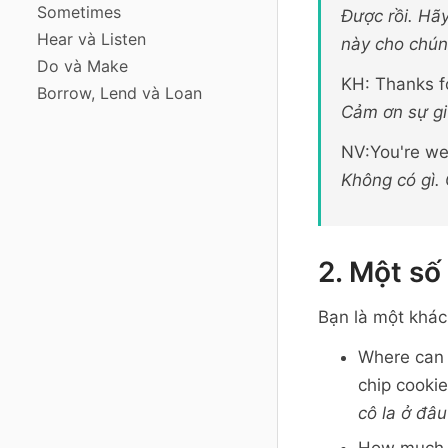
Sometimes
Được rồi. Hãy
Hear và Listen
này cho chúng
Do và Make
KH: Thanks fo
Borrow, Lend và Loan
Cảm ơn sự gi
NV:You're we
Không có gì.
2. Một số
Bạn là một khá
Where can I
chip cooki
cô la ở đâu