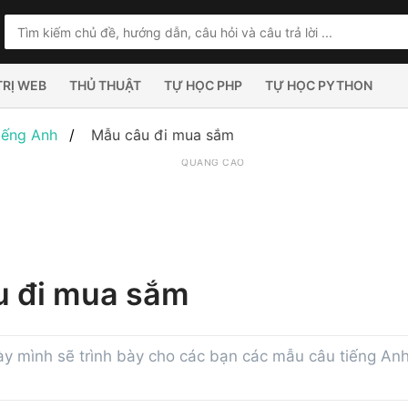
TRỊ WEB
THỦ THUẬT
TỰ HỌC PHP
TỰ HỌC PYTHON
iếng Anh
Mẫu câu đi mua sắm
QUẢNG CÁO
u đi mua sắm
này mình sẽ trình bày cho các bạn các mẫu câu tiếng An