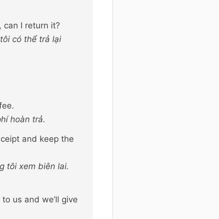
can I return it?
i có thể trả lại
fee.
hí hoàn trả.
eceipt and keep the
tôi xem biên lai.
 to us and we’ll give