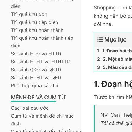
diễn
Shopping luôn l
Thì quá khứ đơn
không nên bỏ qu
Thì quá khứ tiếp diễn
dõi nhé.
Thì quá khứ hoàn thành
Thì quá khứ hoàn thành tiếp
Mục lục
diễn
1. Đoạn hội t
So sánh HTĐ và HTTD
2. Một số mẫ
So sánh HTHT và HTHTTD
3. Mẫu câu d
So sánh QKĐ và QKTD
So sánh HTHT và QKĐ
1. Đoạn h
Phối hợp giữa các thì
MỆNH ĐỀ VÀ CỤM TỪ
Trước khi tìm h
Các loại câu ước
NV: Can I he
Cụm từ và mệnh đề chỉ mục
Tôi có thể gi
đích
Cụm từ và mệnh đề chỉ kết quả