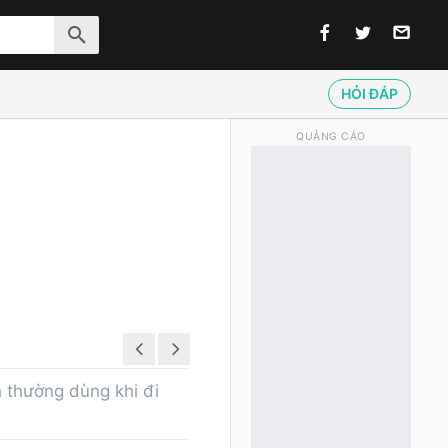
HỎI ĐÁP
QUẢNG CÁO
h thường dùng khi đi