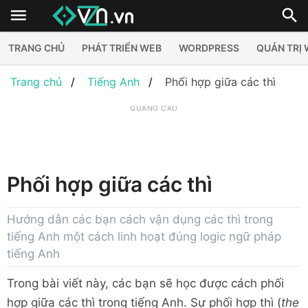
TRANG CHỦ
PHÁT TRIỂN WEB
WORDPRESS
QUẢN TRỊ
Trang chủ
Tiếng Anh
Phối hợp giữa các thì
QUẢNG CÁO
Phối hợp giữa các thì
Hướng dẫn các bạn cách vận dụng các thì trong
tiếng Anh một cách linh hoạt đúng logic ngữ pháp
tiếng Anh
Trong bài viết này, các bạn sẽ học được cách phối
hợp giữa các thì trong tiếng Anh. Sự phối hợp thì (
the