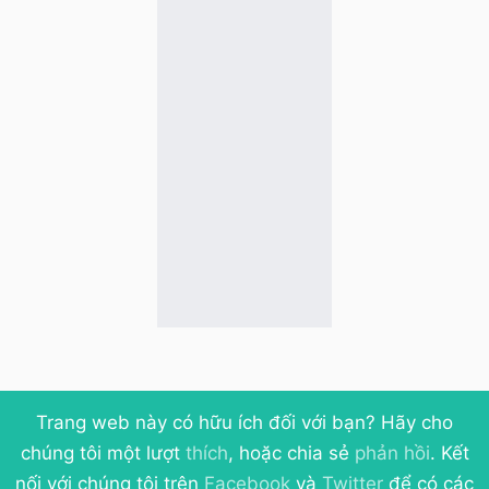
Trang web này có hữu ích đối với bạn? Hãy cho
chúng tôi một lượt
thích
, hoặc chia sẻ
phản hồi
. Kết
nối với chúng tôi trên
Facebook
và
Twitter
để có các