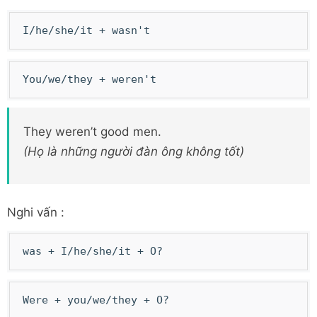
I/he/she/it + wasn't
You/we/they + weren't
They weren’t good men.
(Họ là những người đàn ông không tốt)
Nghi vấn :
was + I/he/she/it + O?
Were + you/we/they + O?