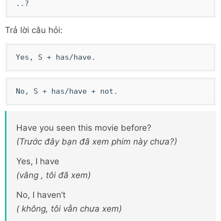
..?
Trả lời câu hỏi:
Yes, S + has/have.
No, S + has/have + not.
Have you seen this movie before?
(Trước đây bạn đã xem phim này chưa?)
Yes, I have
(vâng , tôi đã xem)
No, I haven’t
( không, tôi vẫn chưa xem)