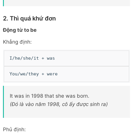
2. Thì quá khứ đơn
Động từ to be
Khẳng định:
I/he/she/it + was
You/we/they + were
It was in 1998 that she was born.
(Đó là vào năm 1998, cô ấy được sinh ra)
Phủ định: