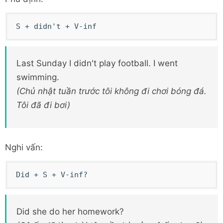
S + didn't + V-inf
Last Sunday I didn't play football. I went
swimming.
(Chủ nhật tuần trước tôi không đi chơi bóng đá.
Tôi đã đi bơi)
Nghi vấn:
Did + S + V-inf?
Did she do her homework?