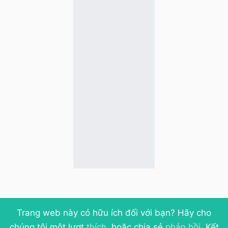
Trang web này có hữu ích đối với bạn? Hãy cho
chúng tôi một lượt
thích
, hoặc chia sẻ
phản hồi
. Kết