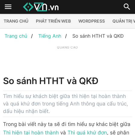
TRANG CHỦ
PHÁT TRIỂN WEB
WORDPRESS
QUẢN TRỊ
Trang chủ
Tiếng Anh
So sánh HTHT và QKĐ
QUẢNG CÁO
So sánh HTHT và QKĐ
Tìm hiểu sự khách biệt giữa thì hiện tại hoàn thành
và quá khứ đơn trong tiếng Anh thông qua cấu trúc,
dấu hiệu nhận biết.
Trong bài viết này ta sẽ đi tìm hiểu sự khác biệt giữa
Thì hiện tại hoàn thành
và
Thì quá khứ đơn
, sẽ phân